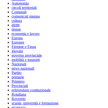
Autonomia
circoli territoriali
Comunali
comunicati stampa
cultura
diritti
donne
economia e lavoro
Europa
Europee
Fiemme e Fassa
giovani
governo provinciale
mobilità e trasporti
Nazionali
news nazionali
Partito
primarie
Primiero
Provinciali
referendum costituzionale
Rotaliana
Rovereto
scuola, università e formazione
sicurezza