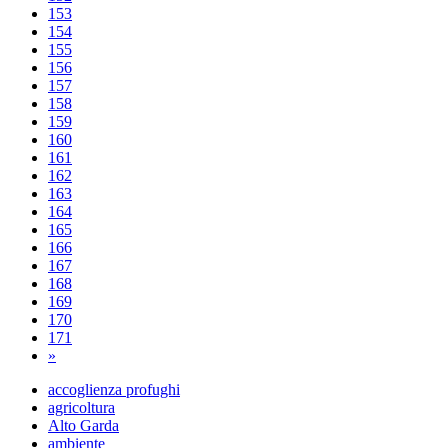
153
154
155
156
157
158
159
160
161
162
163
164
165
166
167
168
169
170
171
»
accoglienza profughi
agricoltura
Alto Garda
ambiente