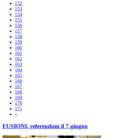
152
153
154
155
156
157
158
159
160
161
162
163
164
165
166
167
168
169
170
171
»
FUSIONI, referendum il 7 giugno