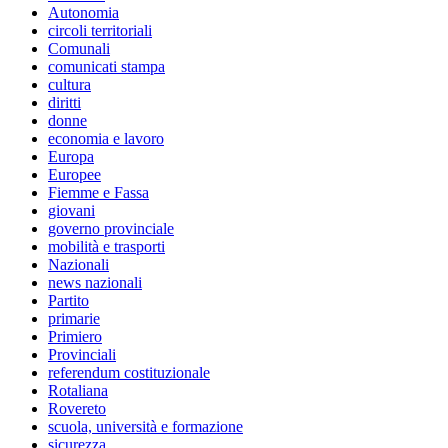
Autonomia
circoli territoriali
Comunali
comunicati stampa
cultura
diritti
donne
economia e lavoro
Europa
Europee
Fiemme e Fassa
giovani
governo provinciale
mobilità e trasporti
Nazionali
news nazionali
Partito
primarie
Primiero
Provinciali
referendum costituzionale
Rotaliana
Rovereto
scuola, università e formazione
sicurezza