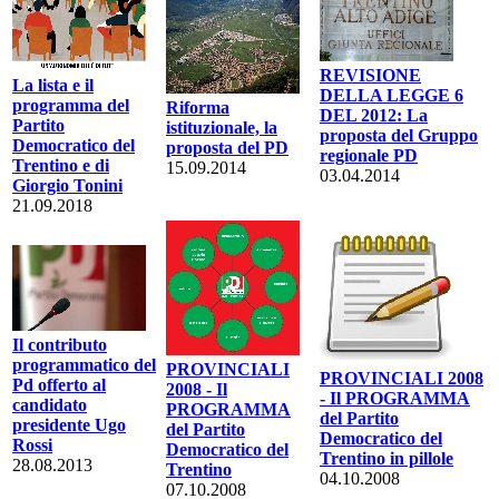
REVISIONE
La lista e il
DELLA LEGGE 6
programma del
Riforma
DEL 2012: La
Partito
istituzionale, la
proposta del Gruppo
Democratico del
proposta del PD
regionale PD
Trentino e di
15.09.2014
03.04.2014
Giorgio Tonini
21.09.2018
Il contributo
programmatico del
PROVINCIALI
PROVINCIALI 2008
Pd offerto al
2008 - Il
- Il PROGRAMMA
candidato
PROGRAMMA
del Partito
presidente Ugo
del Partito
Democratico del
Rossi
Democratico del
Trentino in pillole
28.08.2013
Trentino
04.10.2008
07.10.2008