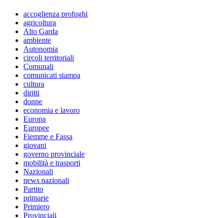
accoglienza profughi
agricoltura
Alto Garda
ambiente
Autonomia
circoli territoriali
Comunali
comunicati stampa
cultura
diritti
donne
economia e lavoro
Europa
Europee
Fiemme e Fassa
giovani
governo provinciale
mobilità e trasporti
Nazionali
news nazionali
Partito
primarie
Primiero
Provinciali