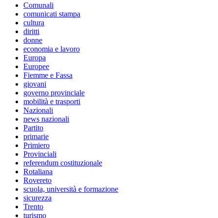
Comunali
comunicati stampa
cultura
diritti
donne
economia e lavoro
Europa
Europee
Fiemme e Fassa
giovani
governo provinciale
mobilità e trasporti
Nazionali
news nazionali
Partito
primarie
Primiero
Provinciali
referendum costituzionale
Rotaliana
Rovereto
scuola, università e formazione
sicurezza
Trento
turismo