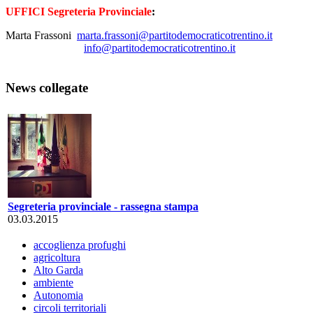
UFFICI Segreteria Provinciale
:
Marta Frassoni
marta.frassoni@partitodemocraticotrentino.it
info@partitodemocraticotrentino.it
News collegate
Segreteria provinciale - rassegna stampa
03.03.2015
accoglienza profughi
agricoltura
Alto Garda
ambiente
Autonomia
circoli territoriali