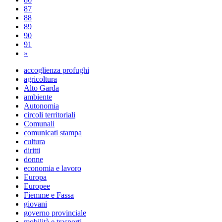
87
88
89
90
91
»
accoglienza profughi
agricoltura
Alto Garda
ambiente
Autonomia
circoli territoriali
Comunali
comunicati stampa
cultura
diritti
donne
economia e lavoro
Europa
Europee
Fiemme e Fassa
giovani
governo provinciale
mobilità e trasporti