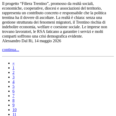
Il progetto “Filiera Trentino”, promosso da realtà sociali,
economiche, cooperative, diocesi e associazioni del territorio,
rappresenta un contributo concreto e responsabile che la politica
trentina ha il dovere di ascoltare. La realtà è chiara: senza una
gestione strutturata dei fenomeni migratori, il Trentino rischia di
indebolire economia, welfare e coesione sociale. Le imprese non
trovano lavoratori, le RSA faticano a garantire i servizi e molti
comparti soffrono una crisi demografica evidente.
Alessandro Dal Ri, 14 maggio 2026
continua...
«
1
2
3
4
5
6
7
8
9
10
11