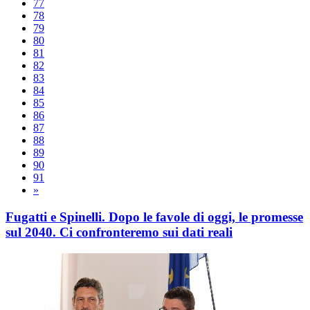
77
78
79
80
81
82
83
84
85
86
87
88
89
90
91
»
Fugatti e Spinelli. Dopo le favole di oggi, le promesse
sul 2040. Ci confronteremo sui dati reali