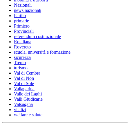
Nazionali
news nazionali
Partito
primarie
Primiero
Provinciali
referendum costituzionale
Rotaliana
Rovereto
scuola, università e formazione
sicurezza
Trento
turismo
Val di Cembra
Val di Non
Val di Sole
Vallagarina
Valle dei Laghi
Valli Giudicarie
Valsugana
vitalizi
welfare e salute