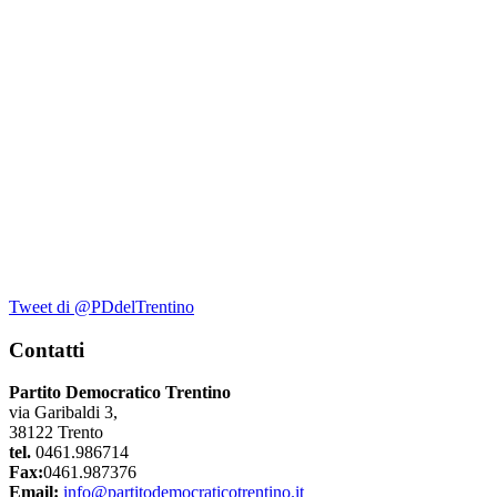
Tweet di @PDdelTrentino
Contatti
Partito Democratico Trentino
via Garibaldi 3,
38122 Trento
tel.
0461.986714
Fax:
0461.987376
Email:
info@partitodemocraticotrentino.it