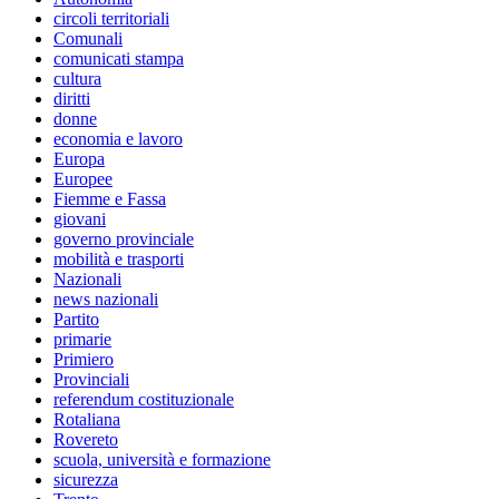
circoli territoriali
Comunali
comunicati stampa
cultura
diritti
donne
economia e lavoro
Europa
Europee
Fiemme e Fassa
giovani
governo provinciale
mobilità e trasporti
Nazionali
news nazionali
Partito
primarie
Primiero
Provinciali
referendum costituzionale
Rotaliana
Rovereto
scuola, università e formazione
sicurezza