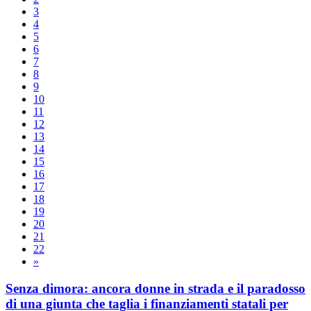
3
4
5
6
7
8
9
10
11
12
13
14
15
16
17
18
19
20
21
22
»
Senza dimora: ancora donne in strada e il paradosso
di una giunta che taglia i finanziamenti statali per