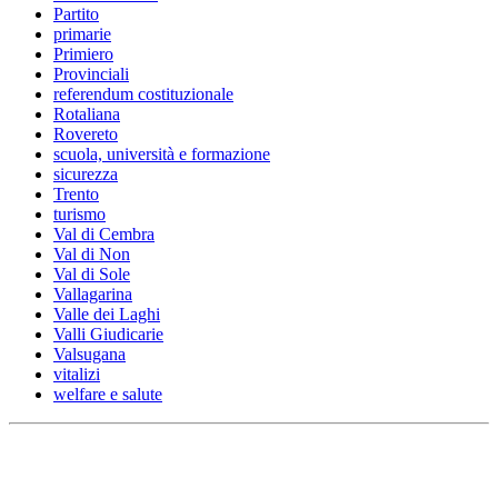
Partito
primarie
Primiero
Provinciali
referendum costituzionale
Rotaliana
Rovereto
scuola, università e formazione
sicurezza
Trento
turismo
Val di Cembra
Val di Non
Val di Sole
Vallagarina
Valle dei Laghi
Valli Giudicarie
Valsugana
vitalizi
welfare e salute