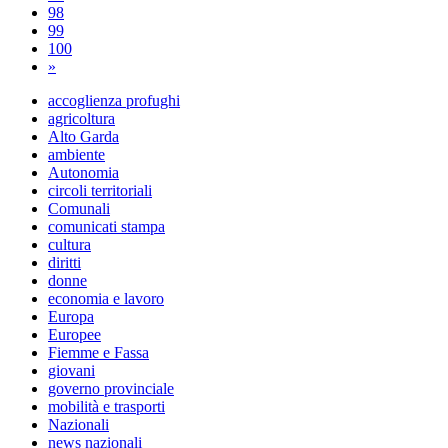
98
99
100
»
accoglienza profughi
agricoltura
Alto Garda
ambiente
Autonomia
circoli territoriali
Comunali
comunicati stampa
cultura
diritti
donne
economia e lavoro
Europa
Europee
Fiemme e Fassa
giovani
governo provinciale
mobilità e trasporti
Nazionali
news nazionali