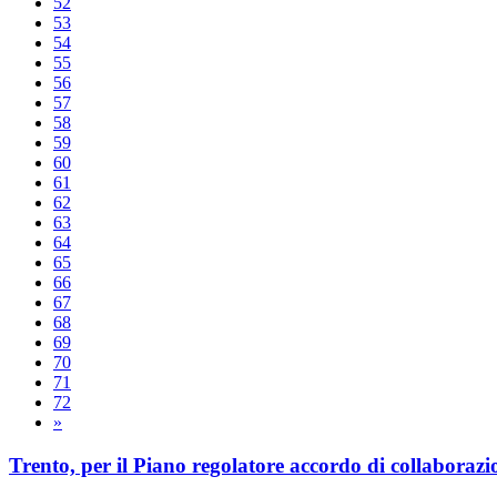
52
53
54
55
56
57
58
59
60
61
62
63
64
65
66
67
68
69
70
71
72
»
Trento, per il Piano regolatore accordo di collaboraz