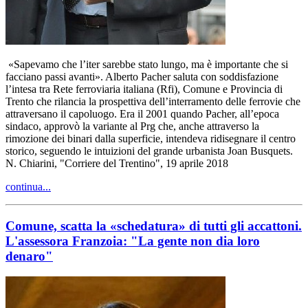
«Sapevamo che l’iter sarebbe stato lungo, ma è importante che si
facciano passi avanti». Alberto Pacher saluta con soddisfazione
l’intesa tra Rete ferroviaria italiana (Rfi), Comune e Provincia di
Trento che rilancia la prospettiva dell’interramento delle ferrovie che
attraversano il capoluogo. Era il 2001 quando Pacher, all’epoca
sindaco, approvò la variante al Prg che, anche attraverso la
rimozione dei binari dalla superficie, intendeva ridisegnare il centro
storico, seguendo le intuizioni del grande urbanista Joan Busquets.
N. Chiarini, "Corriere del Trentino", 19 aprile 2018
continua...
Comune, scatta la «schedatura» di tutti gli accattoni.
L'assessora Franzoia: "La gente non dia loro
denaro"