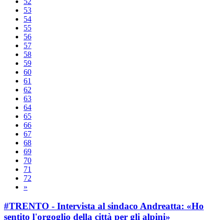
52
53
54
55
56
57
58
59
60
61
62
63
64
65
66
67
68
69
70
71
72
»
#TRENTO - Intervista al sindaco Andreatta: «Ho
sentito l'orgoglio della città per gli alpini»