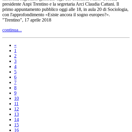
presidente Anpi Trentino e la segretaria Arci Claudia Cattani. Il
primo appuntamento pubblico oggi alle 18, in aula 20 di Sociologia,
con l'approfondimento «Esiste ancora il sogno europeo?».
"Trentino", 17 aprile 2018
continua...
«
1
2
3
4
5
6
7
8
9
10
11
12
13
14
15
16