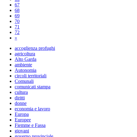
67
68
69
70
71
72
»
accoglienza profughi
agricoltura
Alto Garda
ambiente
Autonomia
circoli territoriali
Comunali
comunicati stampa
cultura
diritti
donne
economia e lavoro
Europa
Europee
Fiemme e Fassa
giovani
governo provinciale