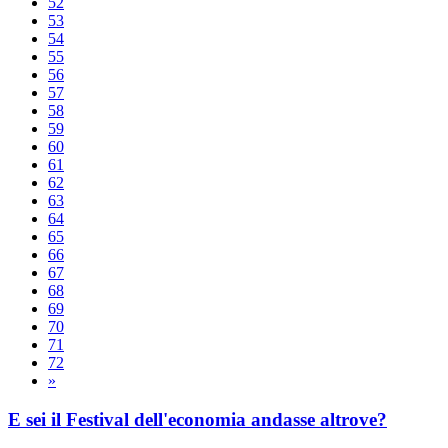
52
53
54
55
56
57
58
59
60
61
62
63
64
65
66
67
68
69
70
71
72
»
E sei il Festival dell'economia andasse altrove?