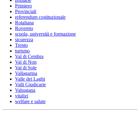
primarie
Primiero
Provinciali
referendum costituzionale
Rotaliana
Rovereto
scuola, università e formazione
sicurezza
Trento
turismo
Val di Cembra
Val di Non
Val di Sole
Vallagarina
Valle dei Laghi
Valli Giudicarie
Valsugana
vitalizi
welfare e salute