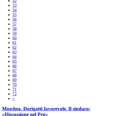
52
53
54
55
56
57
58
59
60
61
62
63
64
65
66
67
68
69
70
71
72
»
Moschea, Dorigatti favorevole. Il sindaco:
«Discussione nel Prg»