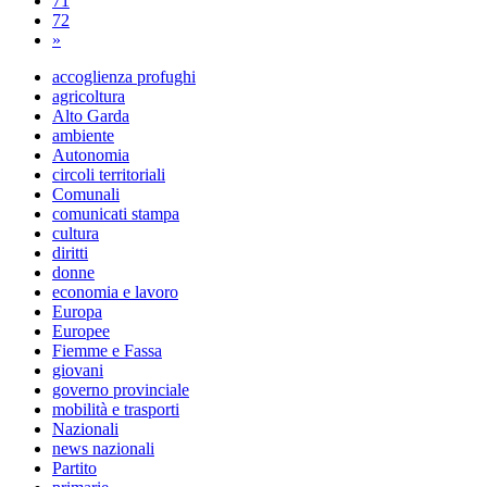
71
72
»
accoglienza profughi
agricoltura
Alto Garda
ambiente
Autonomia
circoli territoriali
Comunali
comunicati stampa
cultura
diritti
donne
economia e lavoro
Europa
Europee
Fiemme e Fassa
giovani
governo provinciale
mobilità e trasporti
Nazionali
news nazionali
Partito