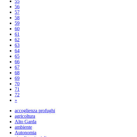
55
56
57
58
59
60
61
62
63
64
65
66
67
68
69
70
71
72
»
accoglienza profughi
agricoltura
Alto Garda
ambiente
Autonomia