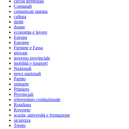
circoli territoriali
Comunali
comunicati stampa
cultura
diritti
donne
economia e lavoro
Europa
Europee
Fiemme e Fassa
giovani
governo provinciale
mobilità e trasporti
Nazionali
news nazionali
Partito
primarie
Primiero
Provinciali
referendum costituzionale
Rotaliana
Rovereto
scuola, università e formazione
sicurezza
Trento