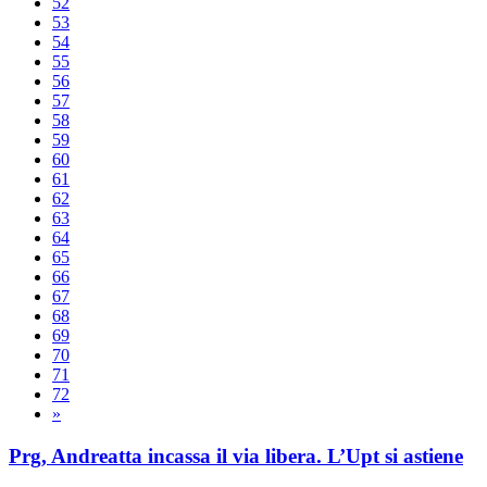
52
53
54
55
56
57
58
59
60
61
62
63
64
65
66
67
68
69
70
71
72
»
Prg, Andreatta incassa il via libera. L’Upt si astiene