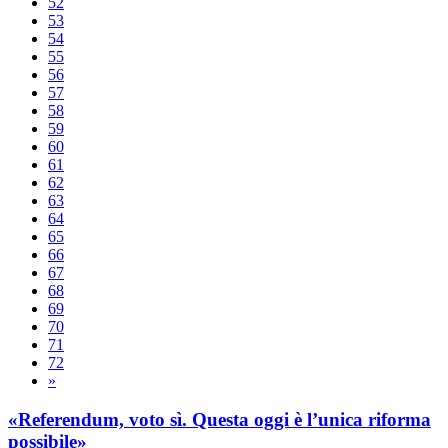
52
53
54
55
56
57
58
59
60
61
62
63
64
65
66
67
68
69
70
71
72
»
«Referendum, voto sì. Questa oggi è l’unica riforma
possibile»