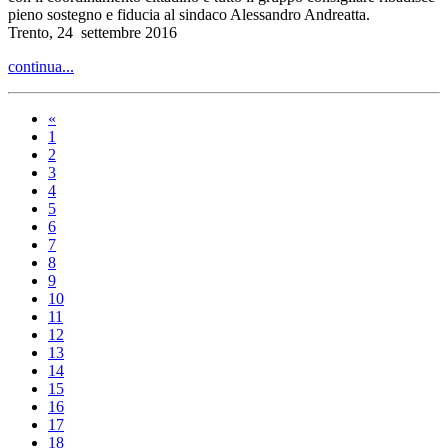
pieno sostegno e fiducia al sindaco Alessandro Andreatta.
Trento, 24 settembre 2016
continua...
«
1
2
3
4
5
6
7
8
9
10
11
12
13
14
15
16
17
18