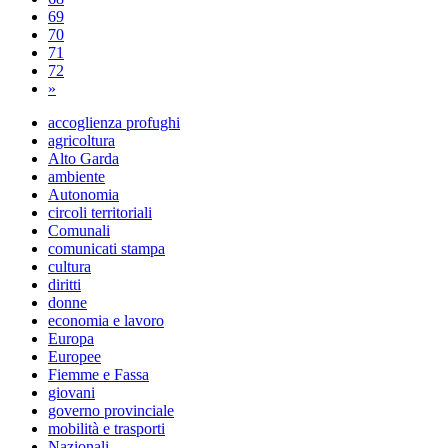
69
70
71
72
»
accoglienza profughi
agricoltura
Alto Garda
ambiente
Autonomia
circoli territoriali
Comunali
comunicati stampa
cultura
diritti
donne
economia e lavoro
Europa
Europee
Fiemme e Fassa
giovani
governo provinciale
mobilità e trasporti
Nazionali