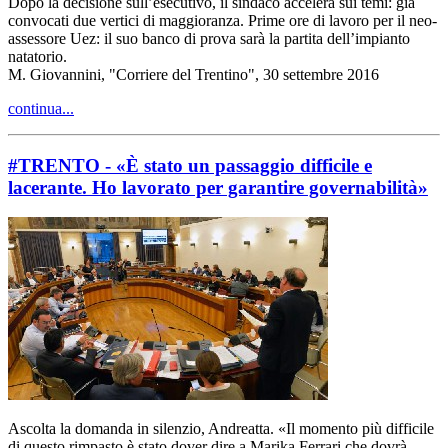
Dopo la decisione sull’esecutivo, il sindaco accelera sui temi: già
convocati due vertici di maggioranza. Prime ore di lavoro per il neo-
assessore Uez: il suo banco di prova sarà la partita dell’impianto
natatorio.
M. Giovannini, "Corriere del Trentino", 30 settembre 2016
continua...
#TRENTO - «È stato un passaggio difficile e
lacerante. Ho lavorato per garantire governabilità»
Ascolta la domanda in silenzio, Andreatta. «Il momento più difficile
di questo rimpasto è stato dover dire a Marika Ferrari che dovrà