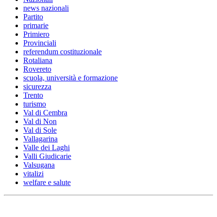
news nazionali
Partito
primarie
Primiero
Provinciali
referendum costituzionale
Rotaliana
Rovereto
scuola, università e formazione
sicurezza
Trento
turismo
Val di Cembra
Val di Non
Val di Sole
Vallagarina
Valle dei Laghi
Valli Giudicarie
Valsugana
vitalizi
welfare e salute