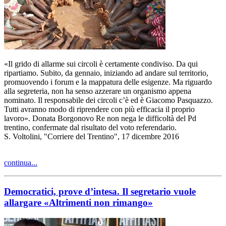
«Il grido di allarme sui circoli è certamente condiviso. Da qui
ripartiamo. Subito, da gennaio, iniziando ad andare sul territorio,
promuovendo i forum e la mappatura delle esigenze. Ma riguardo
alla segreteria, non ha senso azzerare un organismo appena
nominato. Il responsabile dei circoli c’è ed è Giacomo Pasquazzo.
Tutti avranno modo di riprendere con più efficacia il proprio
lavoro». Donata Borgonovo Re non nega le difficoltà del Pd
trentino, confermate dal risultato del voto referendario.
S. Voltolini, "Corriere del Trentino", 17 dicembre 2016
continua...
Democratici, prove d’intesa. Il segretario vuole
allargare «Altrimenti non rimango»