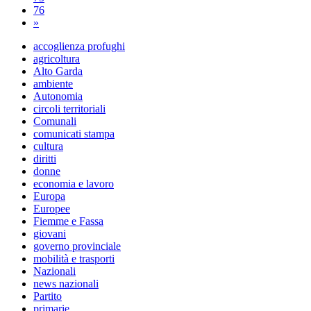
76
»
accoglienza profughi
agricoltura
Alto Garda
ambiente
Autonomia
circoli territoriali
Comunali
comunicati stampa
cultura
diritti
donne
economia e lavoro
Europa
Europee
Fiemme e Fassa
giovani
governo provinciale
mobilità e trasporti
Nazionali
news nazionali
Partito
primarie