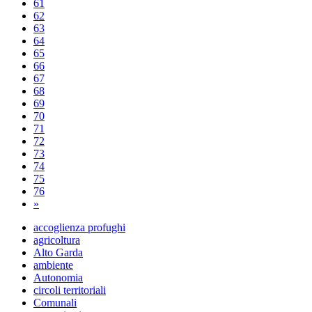
61
62
63
64
65
66
67
68
69
70
71
72
73
74
75
76
»
accoglienza profughi
agricoltura
Alto Garda
ambiente
Autonomia
circoli territoriali
Comunali