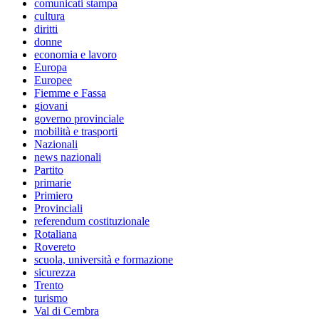
comunicati stampa
cultura
diritti
donne
economia e lavoro
Europa
Europee
Fiemme e Fassa
giovani
governo provinciale
mobilità e trasporti
Nazionali
news nazionali
Partito
primarie
Primiero
Provinciali
referendum costituzionale
Rotaliana
Rovereto
scuola, università e formazione
sicurezza
Trento
turismo
Val di Cembra