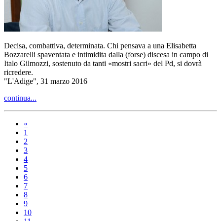
Decisa, combattiva, determinata. Chi pensava a una Elisabetta
Bozzarelli spaventata e intimidita dalla (forse) discesa in campo di
Italo Gilmozzi, sostenuto da tanti «mostri sacri» del Pd, si dovrà
ricredere.
"L'Adige", 31 marzo 2016
continua...
«
1
2
3
4
5
6
7
8
9
10