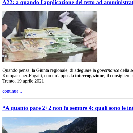
A22: a quando l'applicazione del tetto ad amministra
Quando pensa, la Giunta regionale, di adeguare la
governance
della s
Kompatscher-Fugatti, con un’apposita
interrogazione
, il consigliere
Trento, 19 aprile 2021
continua...
“A quanto pare 2+2 non fa sempre 4: quali sono le int