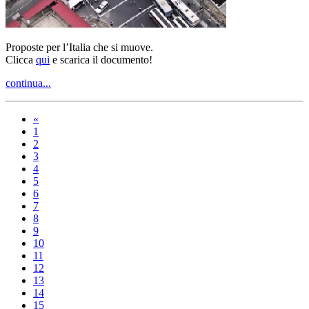
Proposte per l’Italia che si muove.
Clicca
qui
e scarica il documento!
continua...
«
1
2
3
4
5
6
7
8
9
10
11
12
13
14
15