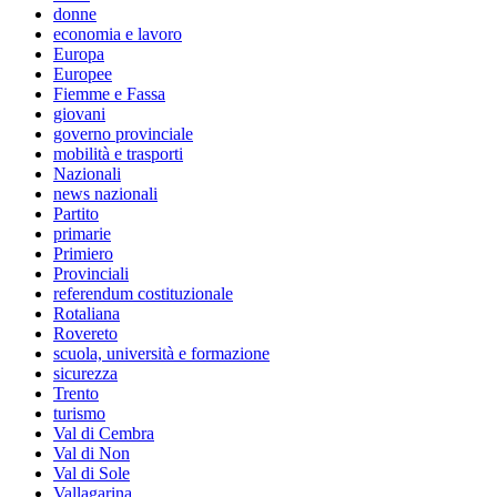
donne
economia e lavoro
Europa
Europee
Fiemme e Fassa
giovani
governo provinciale
mobilità e trasporti
Nazionali
news nazionali
Partito
primarie
Primiero
Provinciali
referendum costituzionale
Rotaliana
Rovereto
scuola, università e formazione
sicurezza
Trento
turismo
Val di Cembra
Val di Non
Val di Sole
Vallagarina