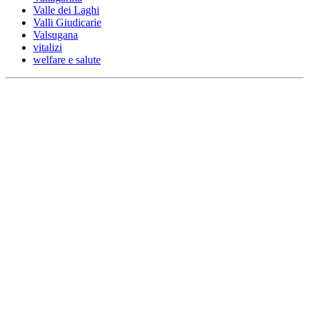
Valle dei Laghi
Valli Giudicarie
Valsugana
vitalizi
welfare e salute