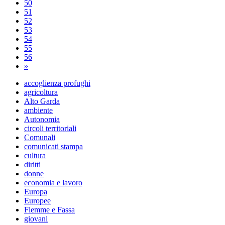
50
51
52
53
54
55
56
»
accoglienza profughi
agricoltura
Alto Garda
ambiente
Autonomia
circoli territoriali
Comunali
comunicati stampa
cultura
diritti
donne
economia e lavoro
Europa
Europee
Fiemme e Fassa
giovani