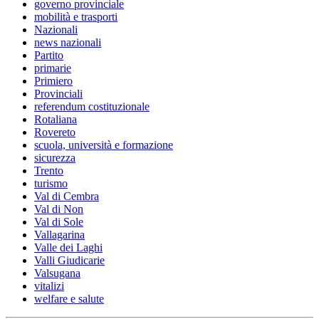
governo provinciale
mobilità e trasporti
Nazionali
news nazionali
Partito
primarie
Primiero
Provinciali
referendum costituzionale
Rotaliana
Rovereto
scuola, università e formazione
sicurezza
Trento
turismo
Val di Cembra
Val di Non
Val di Sole
Vallagarina
Valle dei Laghi
Valli Giudicarie
Valsugana
vitalizi
welfare e salute