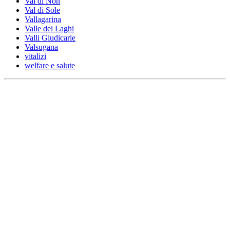
Val di Non
Val di Sole
Vallagarina
Valle dei Laghi
Valli Giudicarie
Valsugana
vitalizi
welfare e salute