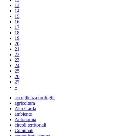
13
14
15
16
17
18
19
20
21
22
23
24
25
26
27
»
accoglienza profughi
agricoltura
Alto Garda
ambiente
Autonomia
circoli territoriali
Comunali
comunicati stampa