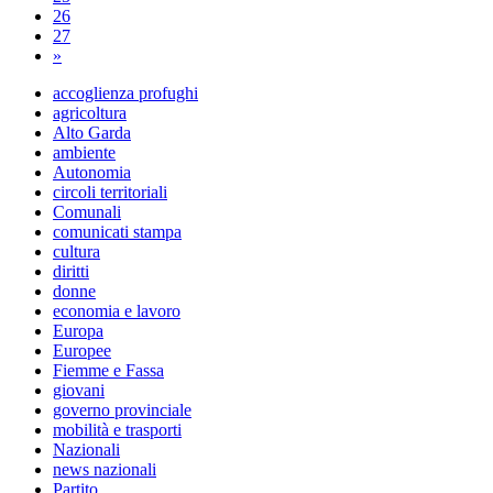
26
27
»
accoglienza profughi
agricoltura
Alto Garda
ambiente
Autonomia
circoli territoriali
Comunali
comunicati stampa
cultura
diritti
donne
economia e lavoro
Europa
Europee
Fiemme e Fassa
giovani
governo provinciale
mobilità e trasporti
Nazionali
news nazionali
Partito