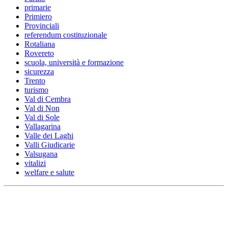
primarie
Primiero
Provinciali
referendum costituzionale
Rotaliana
Rovereto
scuola, università e formazione
sicurezza
Trento
turismo
Val di Cembra
Val di Non
Val di Sole
Vallagarina
Valle dei Laghi
Valli Giudicarie
Valsugana
vitalizi
welfare e salute