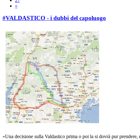
27
»
#VALDASTICO - i dubbi del capoluogo
«Una decisione sulla Valdastico prima o poi la si dovrà pur prendere, ma