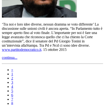
‘Tra noi e loro idee diverse, nessun dramma se voto differente’ La
discussione sulle unioni civili è ancora aperta. “In Parlamento tutto è
sempre aperto fino al voto finale. L’importante per noi è fare una
legge avanzata che riconosca quello che ci ha chiesto la Corte
costituzionale”, dice il senatore del Pd Giorgio Tonini in
un’intervista allaStampa. Tra Pd e Ncd ci sono idee diverse.
www.partitodemocratico.it,
15 ottobre 2015
continua...
«
1
2
3
4
5
6
7
8