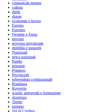
comunicati stampa
cultura
diritti
donne
economia e lavoro
Europa
Europee
Fiemme e Fassa
giovani
governo provinciale
mobilità e trasporti
Nazionali
news nazionali
Partito
primarie
Primiero
Provinciali
referendum costituzionale
Rotaliana
Rovereto
scuola, università e formazione
sicurezza
Trento
turismo
Val di Cembra