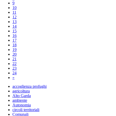
9
10
11
12
13
14
15
16
17
18
19
20
21
22
23
24
»
accoglienza profughi
agricoltura
Alto Garda
ambiente
Autonomia
circoli territoriali
Comunali