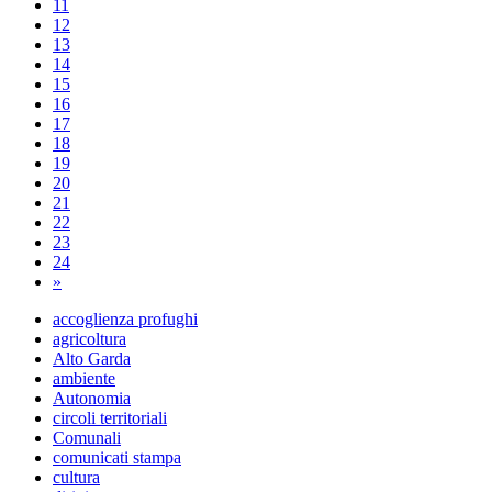
11
12
13
14
15
16
17
18
19
20
21
22
23
24
»
accoglienza profughi
agricoltura
Alto Garda
ambiente
Autonomia
circoli territoriali
Comunali
comunicati stampa
cultura