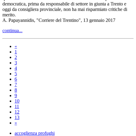
democratica, prima da responsabile di settore in giunta a Trento e
oggi da consigliera provinciale, non ha mai risparmiato critiche di
merito.
A. Papayannidis, "Corriere del Trentino", 13 gennaio 2017
continua...
«
1
2
3
4
5
6
7
8
9
10
11
12
13
»
accoglienza profughi