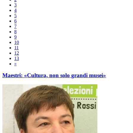
3
4
5
6
7
8
9
10
11
12
13
»
Maestri: «Cultura, non solo grandi musei»