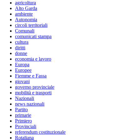
agricoltura
Alto Garda
ambiente
Autonomia
circoli territoriali
Comunali
comunicati stampa
cultura
diritti
donne
economia e lavoro
Europa
Europee
Fiemme e Fassa
giovani
governo provinciale
mobilità e trasporti
Nazionali
news nazionali
Partito
primarie
Primiero
Provinciali
referendum costituzionale
Rotaliana