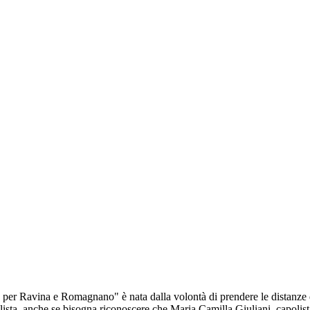
eme per Ravina e Romagnano" è nata dalla volontà di prendere le distanze 
lista, anche se bisogna riconoscere che Maria Camilla Giuliani, capolista