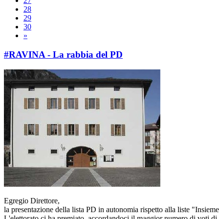
27
28
29
30
»
#RAVINA - La rabbia del PD
Egregio Direttore,
la presentazione della lista PD in autonomia rispetto alla liste "Insi
L'elettorato ci ha premiato, accordandoci il maggior numero di voti di 