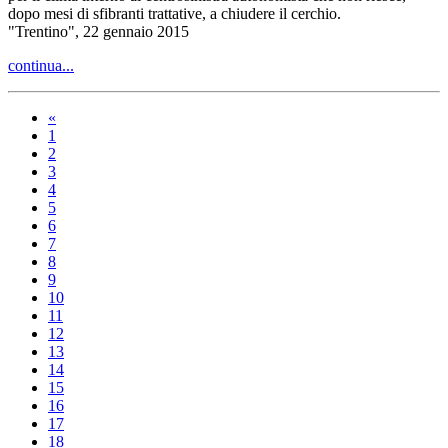
dopo mesi di sfibranti trattative, a chiudere il cerchio.
"Trentino", 22 gennaio 2015
continua...
«
1
2
3
4
5
6
7
8
9
10
11
12
13
14
15
16
17
18