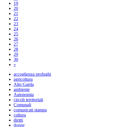
19
20
21
22
23
24
25
26
27
28
29
30
»
accoglienza profughi
agricoltura
Alto Garda
ambiente
Autonomia
circoli territoriali
Comunali
comunicati stampa
cultura
diritti
donne