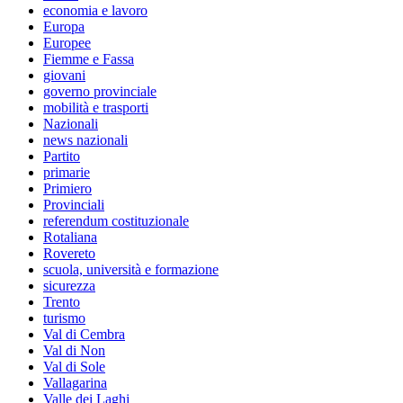
economia e lavoro
Europa
Europee
Fiemme e Fassa
giovani
governo provinciale
mobilità e trasporti
Nazionali
news nazionali
Partito
primarie
Primiero
Provinciali
referendum costituzionale
Rotaliana
Rovereto
scuola, università e formazione
sicurezza
Trento
turismo
Val di Cembra
Val di Non
Val di Sole
Vallagarina
Valle dei Laghi