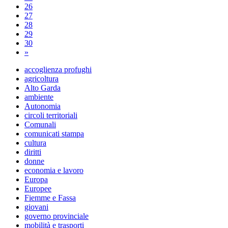
26
27
28
29
30
»
accoglienza profughi
agricoltura
Alto Garda
ambiente
Autonomia
circoli territoriali
Comunali
comunicati stampa
cultura
diritti
donne
economia e lavoro
Europa
Europee
Fiemme e Fassa
giovani
governo provinciale
mobilità e trasporti