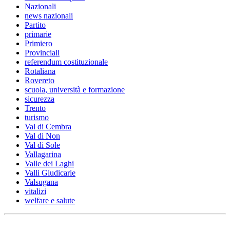
Nazionali
news nazionali
Partito
primarie
Primiero
Provinciali
referendum costituzionale
Rotaliana
Rovereto
scuola, università e formazione
sicurezza
Trento
turismo
Val di Cembra
Val di Non
Val di Sole
Vallagarina
Valle dei Laghi
Valli Giudicarie
Valsugana
vitalizi
welfare e salute