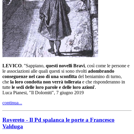
LEVICO
. ''Sappiano,
questi novelli Bravi
, così come le persone e
le associazioni alle quali questi si sono rivolti
adombrando
conseguenze nel caso di una sconfitta
del beniamino di turno,
che
la loro condotta non verrà tollerata
e che risponderanno in
tutte
le sedi delle loro parole e delle loro azioni
'.
Luca Pianesi, "Il Dolomiti", 7 giugno 2019
continua...
Rovereto - Il Pd spalanca le porte a Francesco
Valduga