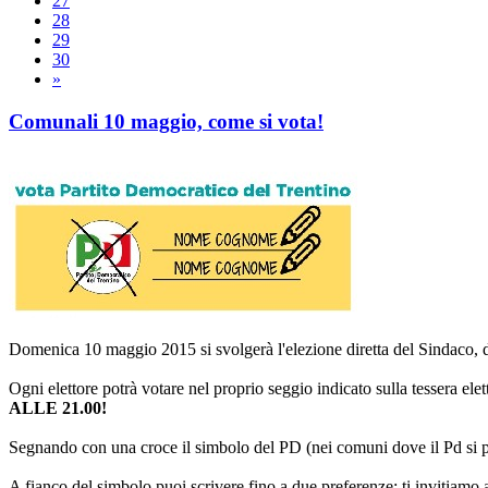
27
28
29
30
»
Comunali 10 maggio, come si vota!
Domenica 10 maggio 2015 si svolgerà l'elezione diretta del Sindaco, d
Ogni elettore potrà votare nel proprio seggio indicato sulla tessera ele
ALLE 21.00!
Segnando con una croce il simbolo del PD (nei comuni dove il Pd si pr
A fianco del simbolo puoi scrivere fino a due preferenze: ti invitiam