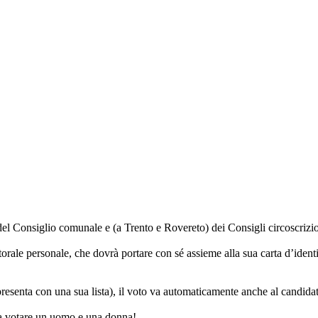
el Consiglio comunale e (a Trento e Rovereto) dei Consigli circoscrizio
ttorale personale, che dovrà portare con sé assieme alla sua carta d’ident
esenta con una sua lista), il voto va automaticamente anche al candidat
o a votare un uomo e una donna!