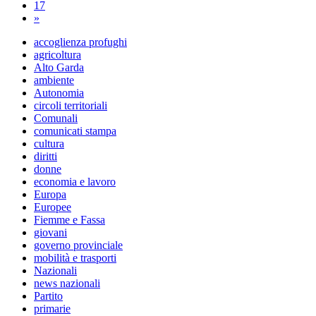
17
»
accoglienza profughi
agricoltura
Alto Garda
ambiente
Autonomia
circoli territoriali
Comunali
comunicati stampa
cultura
diritti
donne
economia e lavoro
Europa
Europee
Fiemme e Fassa
giovani
governo provinciale
mobilità e trasporti
Nazionali
news nazionali
Partito
primarie