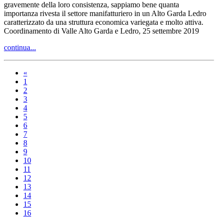
gravemente della loro consistenza, sappiamo bene quanta
importanza rivesta il settore manifatturiero in un Alto Garda Ledro
caratterizzato da una struttura economica variegata e molto attiva.
Coordinamento di Valle Alto Garda e Ledro, 25 settembre 2019
continua...
«
1
2
3
4
5
6
7
8
9
10
11
12
13
14
15
16