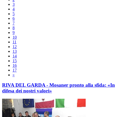
3
4
5
6
7
8
9
10
11
12
13
14
15
16
17
»
RIVA DEL GARDA - Mosaner pronto alla sfida: «In
difesa dei nostri valori»