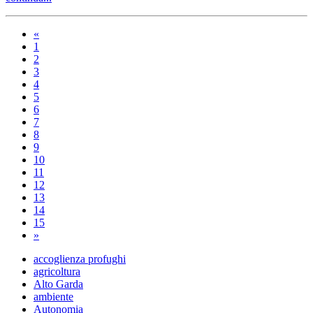
«
1
2
3
4
5
6
7
8
9
10
11
12
13
14
15
»
accoglienza profughi
agricoltura
Alto Garda
ambiente
Autonomia