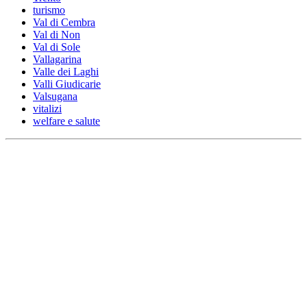
turismo
Val di Cembra
Val di Non
Val di Sole
Vallagarina
Valle dei Laghi
Valli Giudicarie
Valsugana
vitalizi
welfare e salute