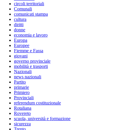
circoli territoriali
Comunali
comunicati stampa
cultura
diritti
donne
economia e lavoro
Europa
Europee
Fiemme e Fassa
giovani
governo provinciale
mobilità e trasporti
Nazionali
news nazionali
Partito
primarie
Primiero
Provinciali
referendum costituzionale
Rotaliana
Rovereto
scuola, università e formazione
sicurezza
Trento