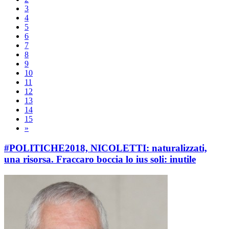
3
4
5
6
7
8
9
10
11
12
13
14
15
»
#POLITICHE2018, NICOLETTI: naturalizzati,
una risorsa. Fraccaro boccia lo ius soli: inutile