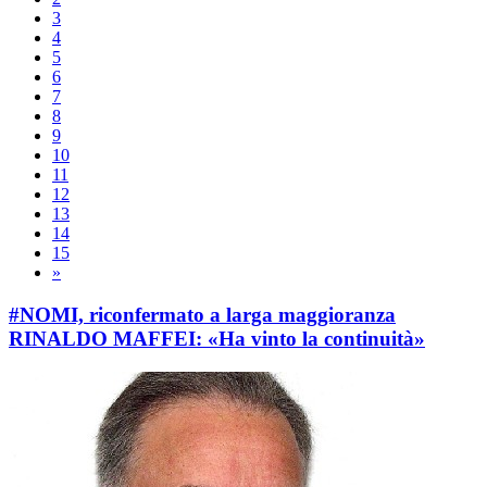
3
4
5
6
7
8
9
10
11
12
13
14
15
»
#NOMI, riconfermato a larga maggioranza
RINALDO MAFFEI: «Ha vinto la continuità»