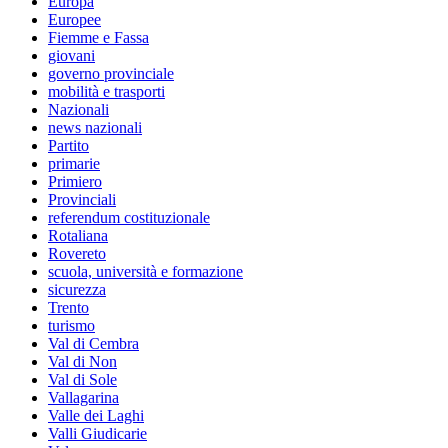
Europa
Europee
Fiemme e Fassa
giovani
governo provinciale
mobilità e trasporti
Nazionali
news nazionali
Partito
primarie
Primiero
Provinciali
referendum costituzionale
Rotaliana
Rovereto
scuola, università e formazione
sicurezza
Trento
turismo
Val di Cembra
Val di Non
Val di Sole
Vallagarina
Valle dei Laghi
Valli Giudicarie