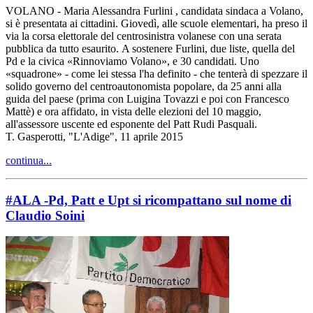
VOLANO - Maria Alessandra Furlini , candidata sindaca a Volano,
si è presentata ai cittadini. Giovedì, alle scuole elementari, ha preso il
via la corsa elettorale del centrosinistra volanese con una serata
pubblica da tutto esaurito. A sostenere Furlini, due liste, quella del
Pd e la civica «Rinnoviamo Volano», e 30 candidati. Uno
«squadrone» - come lei stessa l'ha definito - che tenterà di spezzare il
solido governo del centroautonomista popolare, da 25 anni alla
guida del paese (prima con Luigina Tovazzi e poi con Francesco
Mattè) e ora affidato, in vista delle elezioni del 10 maggio,
all'assessore uscente ed esponente del Patt Rudi Pasquali.
T. Gasperotti, "L'Adige", 11 aprile 2015
continua...
#ALA -Pd, Patt e Upt si ricompattano sul nome di
Claudio Soini