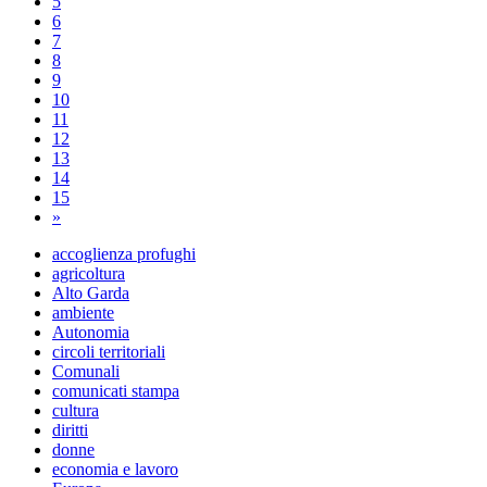
5
6
7
8
9
10
11
12
13
14
15
»
accoglienza profughi
agricoltura
Alto Garda
ambiente
Autonomia
circoli territoriali
Comunali
comunicati stampa
cultura
diritti
donne
economia e lavoro