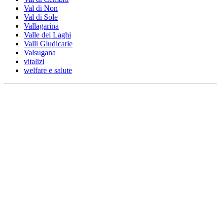
Val di Non
Val di Sole
Vallagarina
Valle dei Laghi
Valli Giudicarie
Valsugana
vitalizi
welfare e salute