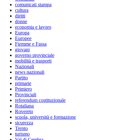
comunicati stampa
cultura
diritti
donne
economia e lavoro
Europa
Europee
Fiemme e Fassa
giovani
governo provinciale
mobilità e trasporti
Nazionali
news nazionali
Partito
primarie
Primiero
Provinciali
referendum costituzionale
Rotaliana
Rovereto
scuola, università e formazione
sicurezza
Trento
turismo
Val di Cembra