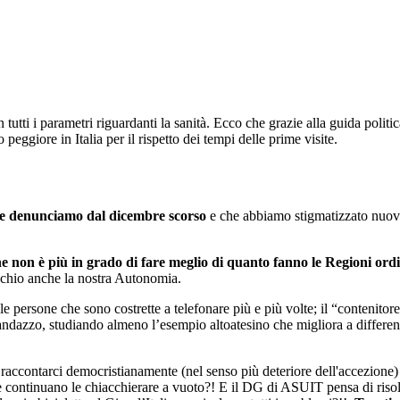
tutti i parametri riguardanti la sanità. Ecco che grazie alla guida politi
peggiore in Italia per il rispetto dei tempi delle prime visite.
he denunciamo dal dicembre scorso
e che abbiamo stigmatizzato nuovam
e non è più in grado di fare meglio di quanto fanno le Regioni ord
ischio anche la nostra Autonomia.
 persone che sono costrette a telefonare più e più volte; il “contenitore
 andazzo, studiando almeno l’esempio altoatesino che migliora a differen
raccontarci democristianamente (nel senso più deteriore dell'accezione)
ontinuano le chiacchierare a vuoto?! E il DG di ASUIT pensa di risolver