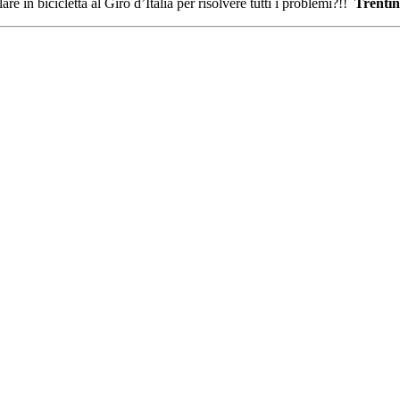
e in bicicletta al Giro d’Italia per risolvere tutti i problemi?!!
Trentin