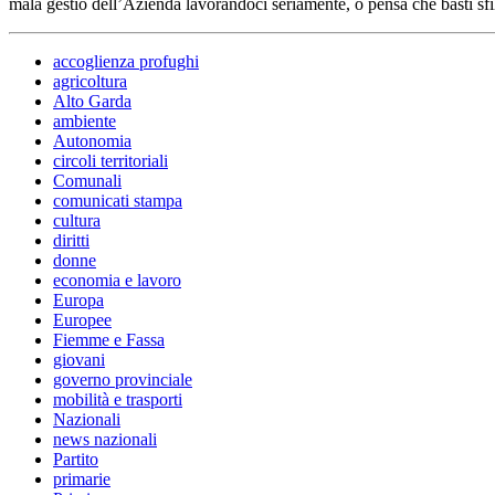
mala gestio dell’Azienda lavorandoci seriamente, o pensa che basti sfilar
accoglienza profughi
agricoltura
Alto Garda
ambiente
Autonomia
circoli territoriali
Comunali
comunicati stampa
cultura
diritti
donne
economia e lavoro
Europa
Europee
Fiemme e Fassa
giovani
governo provinciale
mobilità e trasporti
Nazionali
news nazionali
Partito
primarie