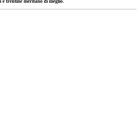
i e trentine meritano di meglio
.