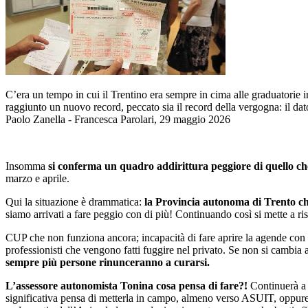
C’era un tempo in cui il Trentino era sempre in cima alle graduatorie in 
raggiunto un nuovo record, peccato sia il record della vergogna: il dato 
Paolo Zanella - Francesca Parolari, 29 maggio 2026
Insomma
si conferma un quadro addirittura peggiore di quello c
marzo e aprile.
Qui la situazione è drammatica:
la Provincia autonoma di Trento ch
siamo arrivati a fare peggio con di più! Continuando così si mette a r
CUP che non funziona ancora; incapacità di fare aprire la agende con le
professionisti che vengono fatti fuggire nel privato. Se non si cambia
sempre più persone rinunceranno a curarsi.
L’assessore autonomista Tonina cosa pensa di fare?!
Continuerà a 
significativa pensa di metterla in campo, almeno verso ASUIT, oppure c