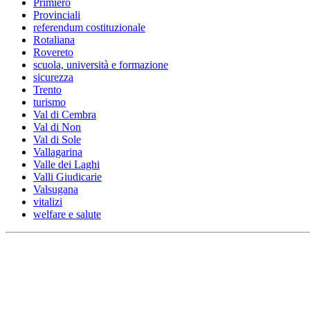
Primiero
Provinciali
referendum costituzionale
Rotaliana
Rovereto
scuola, università e formazione
sicurezza
Trento
turismo
Val di Cembra
Val di Non
Val di Sole
Vallagarina
Valle dei Laghi
Valli Giudicarie
Valsugana
vitalizi
welfare e salute