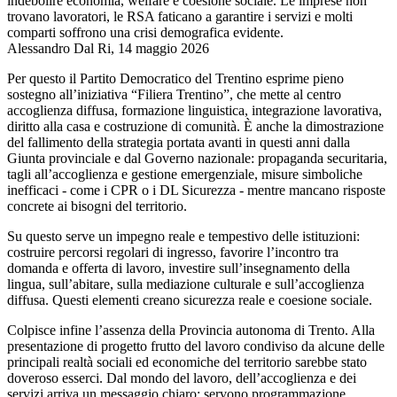
indebolire economia, welfare e coesione sociale. Le imprese non
trovano lavoratori, le RSA faticano a garantire i servizi e molti
comparti soffrono una crisi demografica evidente.
Alessandro Dal Ri, 14 maggio 2026
Per questo il Partito Democratico del Trentino esprime pieno
sostegno all’iniziativa “Filiera Trentino”, che mette al centro
accoglienza diffusa, formazione linguistica, integrazione lavorativa,
diritto alla casa e costruzione di comunità. È anche la dimostrazione
del fallimento della strategia portata avanti in questi anni dalla
Giunta provinciale e dal Governo nazionale: propaganda securitaria,
tagli all’accoglienza e gestione emergenziale, misure simboliche
inefficaci - come i CPR o i DL Sicurezza - mentre mancano risposte
concrete ai bisogni del territorio.
Su questo serve un impegno reale e tempestivo delle istituzioni:
costruire percorsi regolari di ingresso, favorire l’incontro tra
domanda e offerta di lavoro, investire sull’insegnamento della
lingua, sull’abitare, sulla mediazione culturale e sull’accoglienza
diffusa. Questi elementi creano sicurezza reale e coesione sociale.
Colpisce infine l’assenza della Provincia autonoma di Trento. Alla
presentazione di progetto frutto del lavoro condiviso da alcune delle
principali realtà sociali ed economiche del territorio sarebbe stato
doveroso esserci. Dal mondo del lavoro, dell’accoglienza e dei
servizi arriva un messaggio chiaro: servono programmazione,