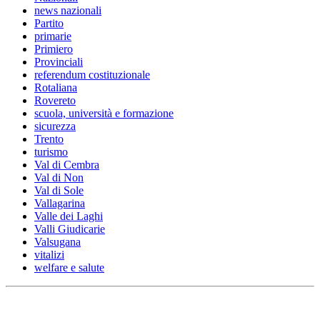
news nazionali
Partito
primarie
Primiero
Provinciali
referendum costituzionale
Rotaliana
Rovereto
scuola, università e formazione
sicurezza
Trento
turismo
Val di Cembra
Val di Non
Val di Sole
Vallagarina
Valle dei Laghi
Valli Giudicarie
Valsugana
vitalizi
welfare e salute