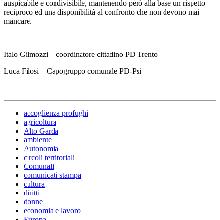
auspicabile e condivisibile, mantenendo però alla base un rispetto
reciproco ed una disponibilità al confronto che non devono mai
mancare.
Italo Gilmozzi – coordinatore cittadino PD Trento
Luca Filosi – Capogruppo comunale PD-Psi
accoglienza profughi
agricoltura
Alto Garda
ambiente
Autonomia
circoli territoriali
Comunali
comunicati stampa
cultura
diritti
donne
economia e lavoro
Europa