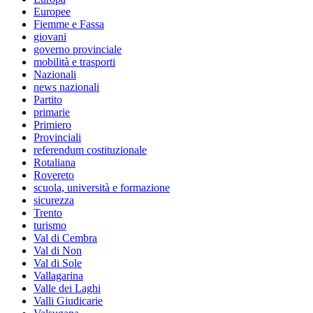
Europee
Fiemme e Fassa
giovani
governo provinciale
mobilità e trasporti
Nazionali
news nazionali
Partito
primarie
Primiero
Provinciali
referendum costituzionale
Rotaliana
Rovereto
scuola, università e formazione
sicurezza
Trento
turismo
Val di Cembra
Val di Non
Val di Sole
Vallagarina
Valle dei Laghi
Valli Giudicarie