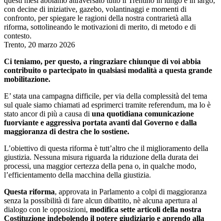
questi mesi abbiamo attraversato tutto il Trentino in lungo e in largo,
con decine di iniziative, gazebo, volantinaggi e momenti di
confronto, per spiegare le ragioni della nostra contrarietà alla
riforma, sottolineando le motivazioni di merito, di metodo e di
contesto.
Trento, 20 marzo 2026
Ci teniamo, per questo, a ringraziare chiunque di voi abbia
contribuito o partecipato in qualsiasi modalità a questa grande
mobilitazione.
E’ stata una campagna difficile, per via della complessità del tema
sul quale siamo chiamati ad esprimerci tramite referendum, ma lo è
stato ancor di più a causa di
una quotidiana comunicazione
fuorviante e aggressiva portata avanti dal Governo e dalla
maggioranza di destra che lo sostiene.
L’obiettivo di questa riforma è tutt’altro che il miglioramento della
giustizia. Nessuna misura riguarda la riduzione della durata dei
processi, una maggior certezza della pena o, in qualche modo,
l’efficientamento della macchina della giustizia.
Questa riforma
, approvata in Parlamento a colpi di maggioranza
senza la possibilità di fare alcun dibattito, nè alcuna apertura al
dialogo con le opposizioni,
modifica sette articoli della nostra
Costituzione indebolendo il potere giudiziario e aprendo alla