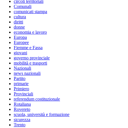
circoli territoriali
Comunali
comunicati stampa
cultura
diritti
donne
economia e lavoro
Europa
Europee
Fiemme e Fassa
giovani
governo provinciale
mobilità e trasporti
Nazionali
news nazionali
Partito
primarie
Primiero
Provinciali
referendum costituzionale
Rotaliana
Rovereto
scuola, università e formazione
sicurezza
Trento