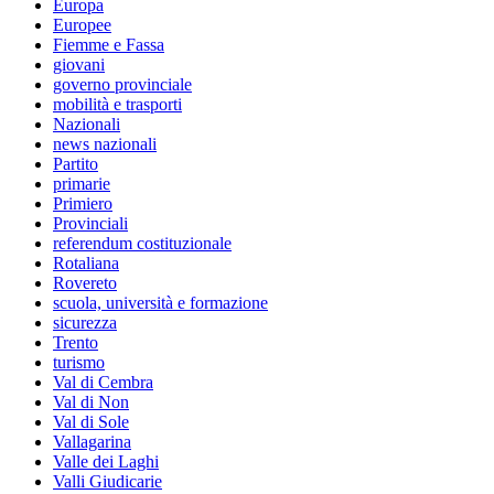
Europa
Europee
Fiemme e Fassa
giovani
governo provinciale
mobilità e trasporti
Nazionali
news nazionali
Partito
primarie
Primiero
Provinciali
referendum costituzionale
Rotaliana
Rovereto
scuola, università e formazione
sicurezza
Trento
turismo
Val di Cembra
Val di Non
Val di Sole
Vallagarina
Valle dei Laghi
Valli Giudicarie