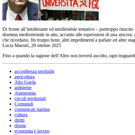
Di fronte all’intollerante ed intollerabile tentativo – purtroppo riuscit
dramma mediorientale in atto, accanto alle espressioni di una sincera,
che ricordano, fin troppo bene, altri impedimenti a parlare ed altre sta
Lucia Maestri, 28 ottobre 2025
Fino a quando la ragione dell’Altro non troverà ascolto, ogni traguard
accoglienza profughi
agricoltura
Alto Garda
ambiente
Autonomia
circoli territoriali
Comunali
comunicati stampa
cultura
diritti
donne
economia e lavoro