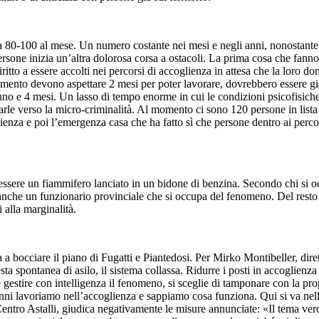
a 80-100 al mese. Un numero costante nei mesi e negli anni, nonostante i 
ersone inizia un’altra dolorosa corsa a ostacoli. La prima cosa che fann
iritto a essere accolti nei percorsi di accoglienza in attesa che la lor
ento devono aspettare 2 mesi per poter lavorare, dovrebbero essere già 
 anno e 4 mesi. Un lasso di tempo enorme in cui le condizioni psicofisic
e verso la micro-criminalità. Al momento ci sono 120 persone in lista d’
oglienza e poi l’emergenza casa che ha fatto sì che persone dentro ai per
di essere un fiammifero lanciato in un bidone di benzina. Secondo chi si
anche un funzionario provinciale che si occupa del fenomeno. Del rest
 alla marginalità.
a a bocciare il piano di Fugatti e Piantedosi. Per Mirko Montibeller, dir
sta spontanea di asilo, il sistema collassa. Ridurre i posti in accoglienz
gestire con intelligenza il fenomeno, si sceglie di tamponare con la pro
anni lavoriamo nell’accoglienza e sappiamo cosa funziona. Qui si va nella
ntro Astalli, giudica negativamente le misure annunciate: «Il tema vero 