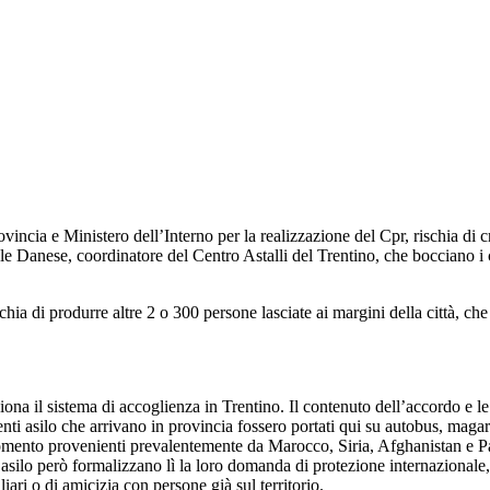
Provincia e Ministero dell’Interno per la realizzazione del Cpr, rischia d
le Danese, coordinatore del Centro Astalli del Trentino, che bocciano i c
ia di produrre altre 2 o 300 persone lasciate ai margini della città, che
a il sistema di accoglienza in Trentino. Il contenuto dell’accordo e le 
ti asilo che arrivano in provincia fossero portati qui su autobus, magari
momento provenienti prevalentemente da Marocco, Siria, Afghanistan e Pak
nti asilo però formalizzano lì la loro domanda di protezione internazionale
iari o di amicizia con persone già sul territorio.