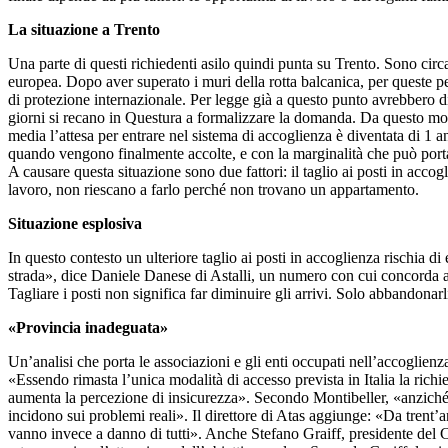
La situazione a Trento
Una parte di questi richiedenti asilo quindi punta su Trento. Sono circ
europea. Dopo aver superato i muri della rotta balcanica, per queste p
di protezione internazionale. Per legge già a questo punto avrebbero d
giorni si recano in Questura a formalizzare la domanda. Da questo mom
media l’attesa per entrare nel sistema di accoglienza è diventata di 1
quando vengono finalmente accolte, e con la marginalità che può portarl
A causare questa situazione sono due fattori: il taglio ai posti in acc
lavoro, non riescano a farlo perché non trovano un appartamento.
Situazione esplosiva
In questo contesto un ulteriore taglio ai posti in accoglienza rischia 
strada», dice Daniele Danese di Astalli, un numero con cui concorda 
Tagliare i posti non significa far diminuire gli arrivi. Solo abbandonarli
«Provincia inadeguata»
Un’analisi che porta le associazioni e gli enti occupati nell’accoglienz
«Essendo rimasta l’unica modalità di accesso prevista in Italia la richie
aumenta la percezione di insicurezza». Secondo Montibeller, «anziché 
incidono sui problemi reali». Il direttore di Atas aggiunge: «Da trent’
vanno invece a danno di tutti». Anche Stefano Graiff, presidente del Ce