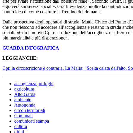
arte per sviare l’attenzione dall’obiettivo reale». Secondo Graiff, la 
e graverà sui servizi sociali». Graiff evidenzia inoltre la contraddi
hanno idea di come costruire il Trentino del domani».
Dalla prospettiva degli operatori di strada, Mattia Civico del Punto d’
che non riescono ad accedere all’accoglienza e restano in strada anche
sociali. «Con il nuovo Cpr e la riduzione dell’accoglienza – afferma –
più marginalità e più disperazione».
GUARDA INFOGRAFICA
LEGGI ANCHE:
Cpr, la circoscrizione è contraria. La Malfa: "Scelta calata dall'alto.
accoglienza profughi
agricoltura
Alto Garda
ambiente
Autonomia
circoli territoriali
Comunali
comunicati stampa
cultura
diritti