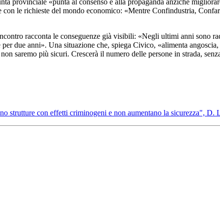
giunta provinciale «punta al consenso e alla propaganda anziché migliorar
zione con le richieste del mondo economico: «Mentre Confindustria, Conf
Incontro racconta le conseguenze già visibili: «Negli ultimi anni sono r
 per due anni». Una situazione che, spiega Civico, «alimenta angoscia, r
 non saremo più sicuri. Crescerà il numero delle persone in strada, sen
 Sono strutture con effetti criminogeni e non aumentano la sicurezza", D. 