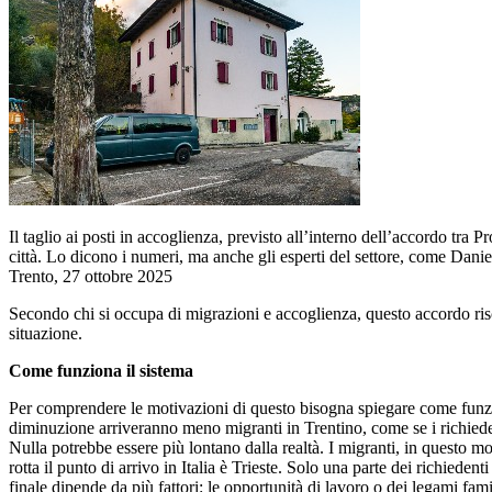
Il taglio ai posti in accoglienza, previsto all’interno dell’accordo tra 
città. Lo dicono i numeri, ma anche gli esperti del settore, come Danie
Trento, 27 ottobre 2025
Secondo chi si occupa di migrazioni e accoglienza, questo accordo risch
situazione.
Come funziona il sistema
Per comprendere le motivazioni di questo bisogna spiegare come funzion
diminuzione arriveranno meno migranti in Trentino, come se i richieden
Nulla potrebbe essere più lontano dalla realtà. I migranti, in questo 
rotta il punto di arrivo in Italia è Trieste. Solo una parte dei richiede
finale dipende da più fattori: le opportunità di lavoro o dei legami famil