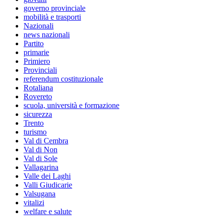
governo provinciale
mobilità e trasporti
Nazionali
news nazionali
Partito
primarie
Primiero
Provinciali
referendum costituzionale
Rotaliana
Rovereto
scuola, università e formazione
sicurezza
Trento
turismo
Val di Cembra
Val di Non
Val di Sole
Vallagarina
Valle dei Laghi
Valli Giudicarie
Valsugana
vitalizi
welfare e salute