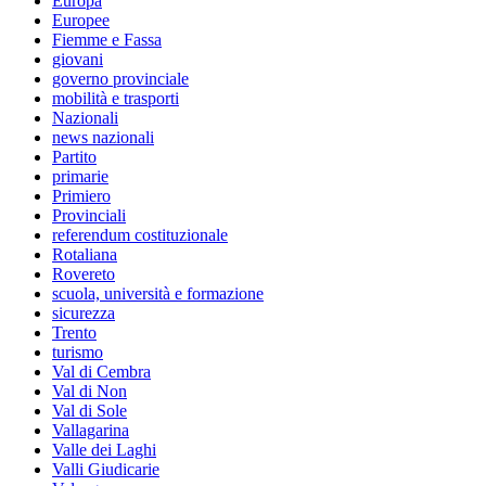
Europa
Europee
Fiemme e Fassa
giovani
governo provinciale
mobilità e trasporti
Nazionali
news nazionali
Partito
primarie
Primiero
Provinciali
referendum costituzionale
Rotaliana
Rovereto
scuola, università e formazione
sicurezza
Trento
turismo
Val di Cembra
Val di Non
Val di Sole
Vallagarina
Valle dei Laghi
Valli Giudicarie