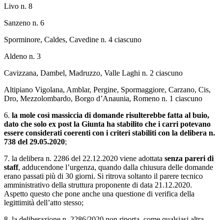
Livo n. 8
Sanzeno n. 6
Sporminore, Caldes, Cavedine n. 4 ciascuno
Aldeno n. 3
Cavizzana, Dambel, Madruzzo, Valle Laghi n. 2 ciascuno
Altipiano Vigolana, Amblar, Pergine, Spormaggiore, Carzano, Cis,
Dro, Mezzolombardo, Borgo d’Anaunia, Romeno n. 1 ciascuno
6.
la mole così massiccia di domande risulterebbe fatta al buio,
dato che solo ex post la Giunta ha stabilito che i carri potevano
essere considerati coerenti con i criteri stabiliti con la delibera n.
738 del 29.05.2020
;
7. la delibera n. 2286 del 22.12.2020 viene adottata
senza pareri di
staff
, adducendone l’urgenza, quando dalla chiusura delle domande
erano passati più di 30 giorni. Si ritrova soltanto il parere tecnico
amministrativo della struttura proponente di data 21.12.2020.
Aspetto questo che pone anche una questione di verifica della
legittimità dell’atto stesso;
8. la deliberazione n. 2286/2020 non riporta, come qualsiasi altra