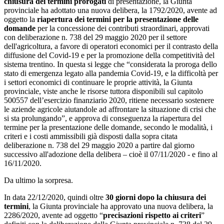
chiusura dei termini prorogati
di presentazione, la Giunta
provinciale ha adottato una nuova delibera, la 1792/2020, avente ad
oggetto la
r
iapertura dei termini per la presentazione delle
domande
per la concessione dei contributi straordinari, approvati
con deliberazione n. 738 del 29 maggio 2020 per il settore
dell'agricoltura, a favore di operatori economici per il contrasto della
diffusione del Covid-19 e per la promozione della competitività del
sistema trentino. In questa si legge che “considerata la proroga dello
stato di emergenza legato alla pandemia Covid-19, e la difficoltà per
i settori economici di continuare le proprie attività, la Giunta
provinciale, viste anche le risorse tuttora disponibili sul capitolo
500557 dell’esercizio finanziario 2020, ritiene necessario sostenere
le aziende agricole aiutandole ad affrontare la situazione di crisi che
si sta prolungando”, e approva di conseguenza la riapertura del
termine per la presentazione delle domande, secondo le modalità, i
criteri e i costi ammissibili già disposti dalla sopra citata
deliberazione n. 738 del 29 maggio 2020 a partire dal giorno
successivo all'adozione della delibera – cioè il 07/11/2020 - e fino al
16/11/2020.
Da ultimo la sorpresa.
In data 22/12/2020, quindi oltre
30 giorni dopo la chiusura dei
termini
, la Giunta provinciale ha approvato una nuova delibera, la
2286/2020, avente ad oggetto “
precisazioni rispetto ai criteri
”