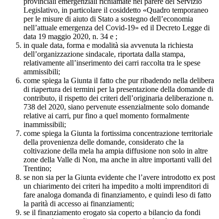
provinciali emergenziali richiamate nel parere del Servizio
Legislativo, in particolare il cosiddetto «Quadro temporaneo
per le misure di aiuto di Stato a sostegno dell’economia
nell’attuale emergenza del Covid-19» ed il Decreto Legge di
data 19 maggio 2020, n. 34 e ;
in quale data, forma e modalità sia avvenuta la richiesta
dell’organizzazione sindacale, riportata dalla stampa,
relativamente all’inserimento dei carri raccolta tra le spese
ammissibili;
come spiega la Giunta il fatto che pur ribadendo nella delibera
di riapertura dei termini per la presentazione della domande di
contributo, il rispetto dei criteri dell’originaria deliberazione n.
738 del 2020, siano pervenute essenzialmente solo domande
relative ai carri, pur fino a quel momento formalmente
inammissibili;
come spiega la Giunta la fortissima concentrazione territoriale
della provenienza delle domande, considerato che la
coltivazione della mela ha ampia diffusione non solo in altre
zone della Valle di Non, ma anche in altre importanti valli del
Trentino;
se non sia per la Giunta evidente che l’avere introdotto ex post
un chiarimento dei criteri ha impedito a molti imprenditori di
fare analoga domanda di finanziamento, e quindi leso di fatto
la parità di accesso ai finanziamenti;
se il finanziamento erogato sia coperto a bilancio da fondi