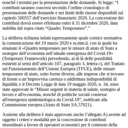
nonché i termini per la presentazione delle domande. Si legge: “I
contributi saranno concessi secondo l’ordine cronologico di
presentazione delle domande e nei limiti delle risorse disponibili sul
capitolo 500557 dell’esercizio finanziario 2020. La concessione dei
contributi dovrà essere effettuata entro il 31 dicembre 2020, data
stabilita dal sopra citato “Quadro Temporaneo”.”
La delibera richiama infatti espressamente quale cornice normativa
la comunicazione del 19 marzo 2020 e ss.mm.ii. con la quale ha
emanato il «Quadro temporaneo per le misure di aiuto di Stato a
sostegno dell’economia nell’attuale emergenza del Covid-19»
(Temporary Framework) prevedendo, al di là delle possibilità
esistenti ai sensi dell’articolo 107, paragrafo 3, lettera c), del Trattato
sul Funzionamento dell’Unione Europea (TFUE), delle misure
temporanee di aiuto, sotto forme diverse, alle imprese che si trovano
di fronte a un’improvvisa carenza o addirittura indisponibilità di
liquidità; e il Decreto Legge di data 19 maggio 2020, n. 34, sono
state approvate le “Misure urgenti in materia di salute, sostegno al
lavoro e all'economia, nonché di politiche sociali connesse
all'emergenza epidemiologica da Covid-19”, notificate alla
Commissione europea (Aiuto di Stato SA.57021).
Assieme alla delibera è stato approvato anche l’allegato A) avente ad
oggetto i criteri e modalità per la concessione di contributi
straordinari a favore di operatori economici per il contrasto della