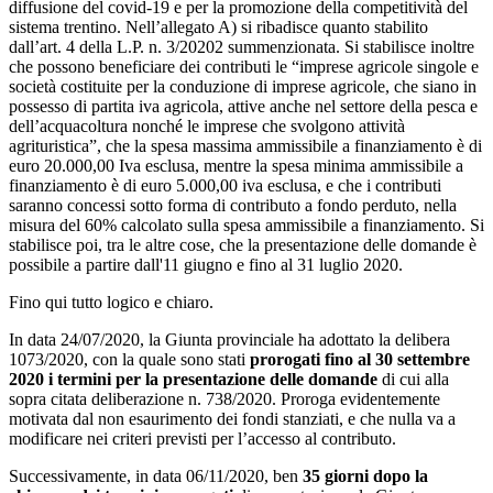
diffusione del covid-19 e per la promozione della competitività del
sistema trentino. Nell’allegato A) si ribadisce quanto stabilito
dall’art. 4 della L.P. n. 3/20202 summenzionata. Si stabilisce inoltre
che possono beneficiare dei contributi le “imprese agricole singole e
società costituite per la conduzione di imprese agricole, che siano in
possesso di partita iva agricola, attive anche nel settore della pesca e
dell’acquacoltura nonché le imprese che svolgono attività
agrituristica”, che la spesa massima ammissibile a finanziamento è di
euro 20.000,00 Iva esclusa, mentre la spesa minima ammissibile a
finanziamento è di euro 5.000,00 iva esclusa, e che i contributi
saranno concessi sotto forma di contributo a fondo perduto, nella
misura del 60% calcolato sulla spesa ammissibile a finanziamento. Si
stabilisce poi, tra le altre cose, che la presentazione delle domande è
possibile a partire dall'11 giugno e fino al 31 luglio 2020.
Fino qui tutto logico e chiaro.
In data 24/07/2020, la Giunta provinciale ha adottato la delibera
1073/2020, con la quale sono stati
prorogati fino al 30 settembre
2020 i termini per la presentazione delle domande
di cui alla
sopra citata deliberazione n. 738/2020. Proroga evidentemente
motivata dal non esaurimento dei fondi stanziati, e che nulla va a
modificare nei criteri previsti per l’accesso al contributo.
Successivamente, in data 06/11/2020, ben
35 giorni dopo la