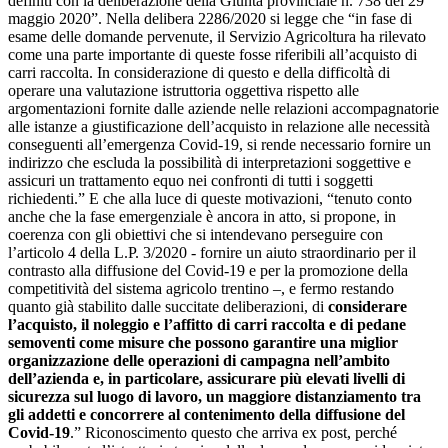
definiti con la deliberazione della Giunta provinciale n. 738 del 29
maggio 2020”. Nella delibera 2286/2020 si legge che “in fase di
esame delle domande pervenute, il Servizio Agricoltura ha rilevato
come una parte importante di queste fosse riferibili all’acquisto di
carri raccolta. In considerazione di questo e della difficoltà di
operare una valutazione istruttoria oggettiva rispetto alle
argomentazioni fornite dalle aziende nelle relazioni accompagnatorie
alle istanze a giustificazione dell’acquisto in relazione alle necessità
conseguenti all’emergenza Covid-19, si rende necessario fornire un
indirizzo che escluda la possibilità di interpretazioni soggettive e
assicuri un trattamento equo nei confronti di tutti i soggetti
richiedenti.” E che alla luce di queste motivazioni, “tenuto conto
anche che la fase emergenziale è ancora in atto, si propone, in
coerenza con gli obiettivi che si intendevano perseguire con
l’articolo 4 della L.P. 3/2020 - fornire un aiuto straordinario per il
contrasto alla diffusione del Covid-19 e per la promozione della
competitività del sistema agricolo trentino –, e fermo restando
quanto già stabilito dalle succitate deliberazioni, di
considerare
l’acquisto, il noleggio e l’affitto di carri raccolta e di pedane
semoventi come misure che possono garantire una miglior
organizzazione delle operazioni di campagna nell’ambito
dell’azienda e, in particolare, assicurare più elevati livelli di
sicurezza sul luogo di lavoro, un maggiore distanziamento tra
gli addetti e concorrere al contenimento della diffusione del
Covid-19
.” Riconoscimento questo che arriva ex post, perché