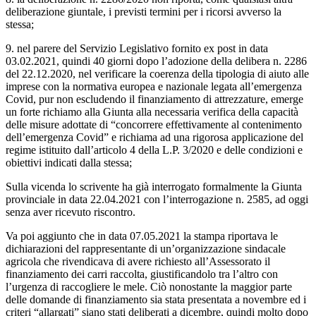
deliberazione giuntale, i previsti termini per i ricorsi avverso la
stessa;
9. nel parere del Servizio Legislativo fornito ex post in data
03.02.2021, quindi 40 giorni dopo l’adozione della delibera n. 2286
del 22.12.2020, nel verificare la coerenza della tipologia di aiuto alle
imprese con la normativa europea e nazionale legata all’emergenza
Covid, pur non escludendo il finanziamento di attrezzature, emerge
un forte richiamo alla Giunta alla necessaria verifica della capacità
delle misure adottate di “concorrere effettivamente al contenimento
dell’emergenza Covid” e richiama ad una rigorosa applicazione del
regime istituito dall’articolo 4 della L.P. 3/2020 e delle condizioni e
obiettivi indicati dalla stessa;
Sulla vicenda lo scrivente ha già interrogato formalmente la Giunta
provinciale in data 22.04.2021 con l’interrogazione n. 2585, ad oggi
senza aver ricevuto riscontro.
Va poi aggiunto che in data 07.05.2021 la stampa riportava le
dichiarazioni del rappresentante di un’organizzazione sindacale
agricola che rivendicava di avere richiesto all’Assessorato il
finanziamento dei carri raccolta, giustificandolo tra l’altro con
l’urgenza di raccogliere le mele. Ciò nonostante la maggior parte
delle domande di finanziamento sia stata presentata a novembre ed i
criteri “allargati” siano stati deliberati a dicembre, quindi molto dopo