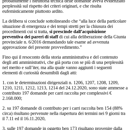
probabilmente l’istruttoria tecnica delle domande aveva evidenziato
perplessità sul rispetto dei criteri originari, e che risulta
eufemisticamente piuttosto ardito.
La delibera si conclude sottolineando che “alla luce della particolare
situazione di emergenza e dei tempi stretti per la chiusura dei
procedimenti cui si tratta,
si prescinde dall’acquisizione
preventiva dei pareri di staff
di cui alla deliberazione della Giunta
provinciale n. 6/2016 demandando tale esame ad avvenuta
approvazione del presente provvedimento.”
Fino qui il resoconto della storia amministrativa e del contenuto
degli atti amministrativi, che già porta con se più di una perplessità
nel merito e sull’iter, ma alla quale vanno aggiunti i seguenti
elementi di curiosità desumibili dagli atti:
1. con le determinazioni dirigenziali n. 1206, 1207, 1208, 1209,
1210, 1211, 1212, 1213, 1214 del 24.12.2020, sono state ammesse a
contributo 197 domande per carri raccolta per complessivi €
2.168.000;
2. su 197 domande di contributo per i carri raccolta ben 154 (88%
circa) risultano pervenute nella riapertura dei termini nei 9 giorni tra
il 7.11 ed il 16.11.2020,
3. sulle 197 domande in oggetto ben 173 risultano provenire dalla