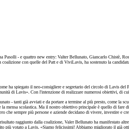
ina Pasolli - e quattro new entry: Valter Bellunato, Giancarlo Chistè, Ro
, in coalizione con quelle del Patt e di ViviLavis, ha sostenuto la candid
come ha spiegato il neo-consigliere e segretario del circolo di Lavis del 
unità di Lavis». Con l'intenzione di realizzare numerosi obiettivi, di cui
unato - tanti già avviati e da portare a termine al più presto, come la scu
e la mensa scolastica. Ma il nostro obiettivo principale è quello di fare 
ero che sempre più persone e aziende decidano di vivere, investire e crea
isultato raggiunto dalla coalizione, Valer Bellunato ha manifestato altret
rtito più votato a Lavis. «Siamo felicissimi! Abbiamo migliorato il già 