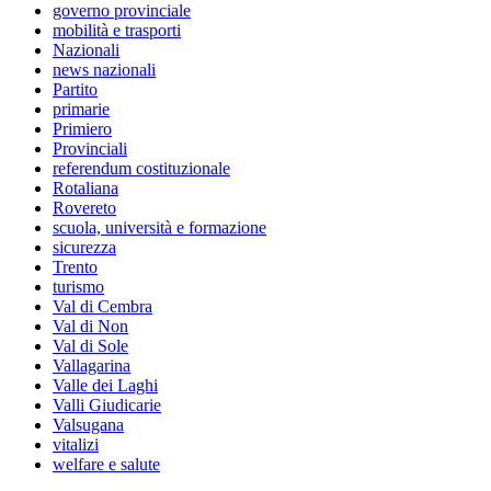
governo provinciale
mobilità e trasporti
Nazionali
news nazionali
Partito
primarie
Primiero
Provinciali
referendum costituzionale
Rotaliana
Rovereto
scuola, università e formazione
sicurezza
Trento
turismo
Val di Cembra
Val di Non
Val di Sole
Vallagarina
Valle dei Laghi
Valli Giudicarie
Valsugana
vitalizi
welfare e salute