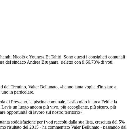
shanthi Nicolò e Youness Et Tahiri. Sono questi i consiglieri comunali
atura del sindaco Andrea Brugnara, rieletto con il 66,73% di voti.
Pd del Trentino, Valter Bellunato, «hanno tanta voglia d'iniziare a
 uno in particolare.
ola di Pressano, la piscina comunale, l'asilo nido in area Felti e la
di Lavis un luogo ancora più vivo, più accogliente, più sicuro, più
re opportunità di lavoro sul nostro territorio».
tanta soddisfazione per i voti raccolti dalla sua lista, cresciuta del 5%
ottimo risultato del 2015 - ha commentato Valer Bellunato - passando dal