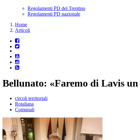
Regolamenti PD del Trentino
Regolamenti PD nazionale
Home
Articoli
Bellunato: «Faremo di Lavis un
circoli territoriali
Rotaliana
Comunali