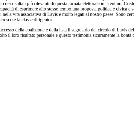
ei risultati più rilevanti di questa tornata elettorale in Trentino. Cred
 la capacità di esprimere allo stesso tempo una proposta politica e civica
vi nella vita associativa di Lavis e molto legati al nostro paese. Sono cer
 crescere la classe dirigente».
ccesso della coalizione e della lista il segretario del circolo di Lavis d
molto il loro risultato personale e questo testimonia sicuramente la bontà