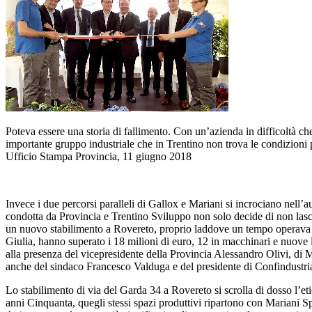
Poteva essere una storia di fallimento. Con un’azienda in difficoltà ch
importante gruppo industriale che in Trentino non trova le condizioni p
Ufficio Stampa Provincia, 11 giugno 2018
Invece i due percorsi paralleli di Gallox e Mariani si incrociano nel
condotta da Provincia e Trentino Sviluppo non solo decide di non lascia
un nuovo stabilimento a Rovereto, proprio laddove un tempo operava G
Giulia, hanno superato i 18 milioni di euro, 12 in macchinari e nuove li
alla presenza del vicepresidente della Provincia Alessandro Olivi, d
anche del sindaco Francesco Valduga e del presidente di Confindustria
Lo stabilimento di via del Garda 34 a Rovereto si scrolla di dosso l’eti
anni Cinquanta, quegli stessi spazi produttivi ripartono con Mariani