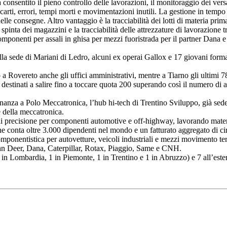
ha consentito il pieno controllo delle lavorazioni, il monitoraggio dei v
 scarti, errori, tempi morti e movimentazioni inutili. La gestione in tempo
 nelle consegne. Altro vantaggio è la tracciabilità dei lotti di materia pri
e spinta dei magazzini e la tracciabilità delle attrezzature di lavorazion
mponenti per assali in ghisa per mezzi fuoristrada per il partner Dana e
lla sede di Mariani di Ledro, alcuni ex operai Gallox e 17 giovani forma
a Rovereto anche gli uffici amministrativi, mentre a Tiarno gli ultimi 78
destinati a salire fino a toccare quota 200 superando così il numero di a
cinanza a Polo Meccatronica, l’hub hi-tech di Trentino Sviluppo, già sede
e della meccatronica.
i precisione per componenti automotive e off-highway, lavorando materia
 conta oltre 3.000 dipendenti nel mondo e un fatturato aggregato di cir
 componentistica per autovetture, veicoli industriali e mezzi movimento t
n Deer, Dana, Caterpillar, Rotax, Piaggio, Same e CNH.
n Lombardia, 1 in Piemonte, 1 in Trentino e 1 in Abruzzo) e 7 all’ester