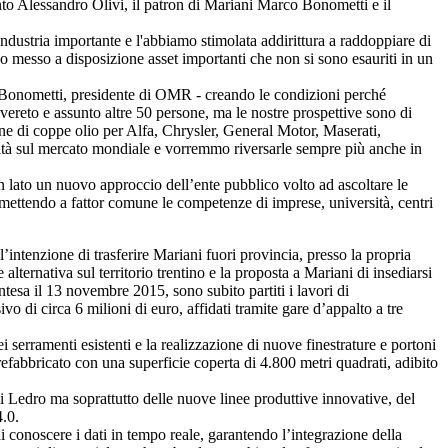
ento Alessandro Olivi, il patron di Mariani Marco Bonometti e il
ndustria importante e l'abbiamo stimolata addirittura a raddoppiare di
no messo a disposizione asset importanti che non si sono esauriti in un
o Bonometti, presidente di OMR - creando le condizioni perché
ereto e assunto altre 50 persone, ma le nostre prospettive sono di
ne di coppe olio per Alfa, Chrysler, General Motor, Maserati,
unità sul mercato mondiale e vorremmo riversarle sempre più anche in
n lato un nuovo approccio dell’ente pubblico volto ad ascoltare le
a mettendo a fattor comune le competenze di imprese, università, centri
ntenzione di trasferire Mariani fuori provincia, presso la propria
lternativa sul territorio trentino e la proposta a Mariani di insediarsi
tesa il 13 novembre 2015, sono subito partiti i lavori di
o di circa 6 milioni di euro, affidati tramite gare d’appalto a tre
ei serramenti esistenti e la realizzazione di nuove finestrature e portoni
prefabbricato con una superficie coperta di 4.800 metri quadrati, adibito
 di Ledro ma soprattutto delle nuove linee produttive innovative, del
4.0.
 conoscere i dati in tempo reale, garantendo l’integrazione della