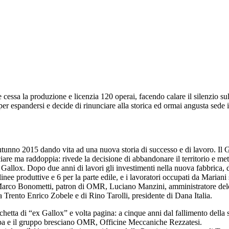
e cessa la produzione e licenzia 120 operai, facendo calare il silenzio s
er espandersi e decide di rinunciare alla storica ed ormai angusta sede i
l’autunno 2015 dando vita ad una nuova storia di successo e di lavoro. I
re ma raddoppia: rivede la decisione di abbandonare il territorio e mette
allox. Dopo due anni di lavori gli investimenti nella nuova fabbrica, 
nee produttive e 6 per la parte edile, e i lavoratori occupati da Mariani
i Marco Bonometti, patron di OMR, Luciano Manzini, amministratore dele
 Trento Enrico Zobele e di Rino Tarolli, presidente di Dana Italia.
chetta di “ex Gallox” e volta pagina: a cinque anni dal fallimento della 
 Spa e il gruppo bresciano OMR, Officine Meccaniche Rezzatesi.