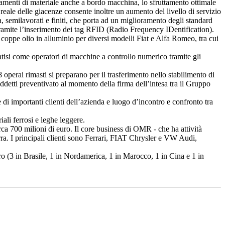
ersamenti di materiale anche a bordo macchina, lo sfruttamento ottimale
 reale delle giacenze consente inoltre un aumento del livello di servizio
ma, semilavorati e finiti, che porta ad un miglioramento degli standard
e tramite l’inserimento dei tag RFID (Radio Frequency IDentification).
 coppe olio in alluminio per diversi modelli Fiat e Alfa Romeo, tra cui
tisi come operatori di macchine a controllo numerico tramite gli
 operai rimasti si preparano per il trasferimento nello stabilimento di
ddetti preventivato al momento della firma dell’intesa tra il Gruppo
 di importanti clienti dell’azienda e luogo d’incontro e confronto tra
li ferrosi e leghe leggere.
ca 700 milioni di euro. Il core business di OMR - che ha attività
erra. I principali clienti sono Ferrari, FIAT Chrysler e VW Audi,
o (3 in Brasile, 1 in Nordamerica, 1 in Marocco, 1 in Cina e 1 in