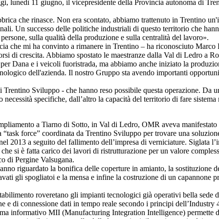
oggi, lunedì 11 giugno, il vicepresidente della Provincia autonoma di Tr
bbrica che rinasce. Non era scontato, abbiamo trattenuto in Trentino un'i
nali. Un successo delle politiche industriali di questo territorio che han
ersone, sulla qualità della produzione e sulla centralità del lavoro».
incia che mi ha convinto a rimanere in Trentino – ha riconosciuto Marc
si di crescita. Abbiamo spostato le maestranze dalla Val di Ledro a Rov
per Dana e i veicoli fuoristrada, ma abbiamo anche iniziato la produzio
tecnologico dell'azienda. Il nostro Gruppo sta avendo importanti opport
 di Trentino Sviluppo - che hanno reso possibile questa operazione. Da u
necessità specifiche, dall’altro la capacità del territorio di fare sistem
mpliamento a Tiarno di Sotto, in Val di Ledro, OMR aveva manifestato l’i
 “task force” coordinata da Trentino Sviluppo per trovare una soluzione a
 2013 a seguito del fallimento dell’impresa di verniciature. Siglata l’in
 si è fatta carico dei lavori di ristrutturazione per un valore complessiv
nco di Pergine Valsugana.
 hanno riguardato la bonifica delle coperture in amianto, la sostituzione d
ricavati gli spogliatoi e la mensa e infine la costruzione di un capannone 
o stabilimento roveretano gli impianti tecnologici già operativi bella sede
ne e di connessione dati in tempo reale secondo i principi dell’Industry 
tema informativo MII (Manufacturing Integration Intelligence) permette di