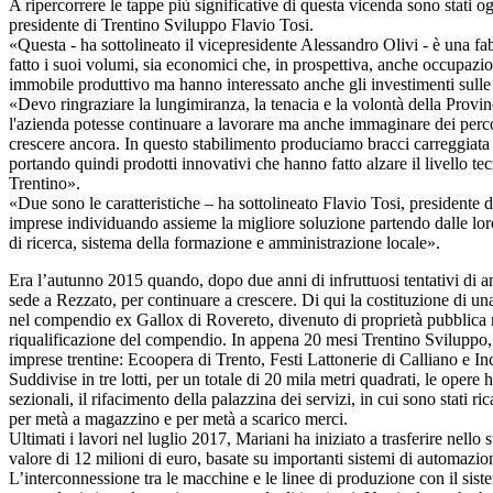
A ripercorrere le tappe più significative di questa vicenda sono stati 
presidente di Trentino Sviluppo Flavio Tosi.
«Questa - ha sottolineato il vicepresidente Alessandro Olivi - è una fa
fatto i suoi volumi, sia economici che, in prospettiva, anche occupazio
immobile produttivo ma hanno interessato anche gli investimenti sulle p
«Devo ringraziare la lungimiranza, la tenacia e la volontà della Prov
l'azienda potesse continuare a lavorare ma anche immaginare dei percor
crescere ancora. In questo stabilimento produciamo bracci carreggiata 
portando quindi prodotti innovativi che hanno fatto alzare il livello 
Trentino».
«Due sono le caratteristiche – ha sottolineato Flavio Tosi, presidente
imprese individuando assieme la migliore soluzione partendo dalle loro 
di ricerca, sistema della formazione e amministrazione locale».
Era l’autunno 2015 quando, dopo due anni di infruttuosi tentativi di a
sede a Rezzato, per continuare a crescere. Di qui la costituzione di una
nel compendio ex Gallox di Rovereto, divenuto di proprietà pubblica nel
riqualificazione del compendio. In appena 20 mesi Trentino Sviluppo, che
imprese trentine: Ecoopera di Trento, Festi Lattonerie di Calliano e I
Suddivise in tre lotti, per un totale di 20 mila metri quadrati, le opere
sezionali, il rifacimento della palazzina dei servizi, in cui sono stati 
per metà a magazzino e per metà a scarico merci.
Ultimati i lavori nel luglio 2017, Mariani ha iniziato a trasferire nell
valore di 12 milioni di euro, basate su importanti sistemi di automazio
L’interconnessione tra le macchine e le linee di produzione con il sis