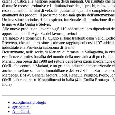
catena logistica e la gestione remota degli impianti. Un risultato che 
di tutte le risorse produttive e la diminuzione degli sprechi, riduzione
reso ai clienti in termini di velocità, puntualità, qualità e completezza
qualitativi dei prodotti. Il prossimo passo sarà quello dell’automazion
Un investimento industriale cospicuo, funzionale alla produzione di co
le nuove Alfa Giulia e Stelvio.
Alle nuove produzioni lavorano già 119 addetti: tra loro dipendenti de
appositi corsi dell’Agenzia del lavoro provinciale.
Tra sabato 9 e domenica 10 giugno si sono trasferiti dalla Val di Ledro 
Rovereto, che nelle prossime settimane raggiungerà così i 197 addetti, 
industriale e la Provincia autonoma di Trento.
Determinante, nella scelta di Mariani di fermarsi in Vallagarina, la vi
eccellenze e professionalità del mondo della meccanica di precisione 
Mariani Spa opera dal 1988 nel settore delle lavorazioni meccaniche d
OMR, che controlla Mariani, è un gruppo industriale internazionale che
anche nel settore sanitario, immobiliare e dei servizi finanziari - è la
Mercedes, BMW, General Motors, Ford, Renault, Peugeot, Iveco, Joh
OMR può contare su 10 stabilimenti in Italia (4 in Emilia Romagna, 3 i
India).
accoglienza profughi
agricoltura
Alto Garda