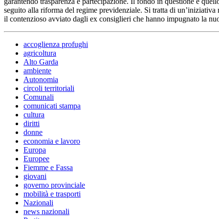
garantendo trasparenza e partecipazione. Il fondo in questione è quello s
seguito alla riforma del regime previdenziale. Si tratta di un’iniziativ
il contenzioso avviato dagli ex consiglieri che hanno impugnato la n
accoglienza profughi
agricoltura
Alto Garda
ambiente
Autonomia
circoli territoriali
Comunali
comunicati stampa
cultura
diritti
donne
economia e lavoro
Europa
Europee
Fiemme e Fassa
giovani
governo provinciale
mobilità e trasporti
Nazionali
news nazionali