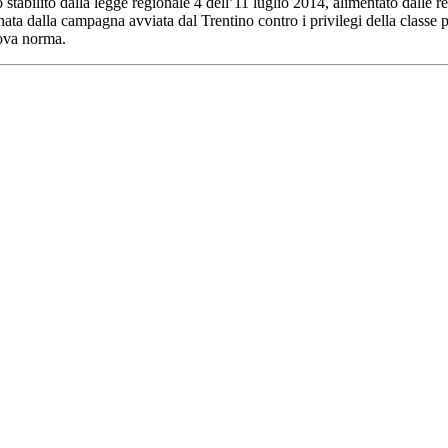
tabilito dalla legge regionale 4 dell’11 luglio 2014, alimentato dalle rest
a nata dalla campagna avviata dal Trentino contro i privilegi della classe 
uova norma.