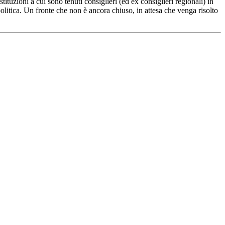
ituzioni a cui sono tenuti consiglieri (ed ex consiglieri regionali) in
politica. Un fronte che non è ancora chiuso, in attesa che venga risolto