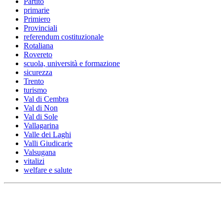
Partito
primarie
Primiero
Provinciali
referendum costituzionale
Rotaliana
Rovereto
scuola, università e formazione
sicurezza
Trento
turismo
Val di Cembra
Val di Non
Val di Sole
Vallagarina
Valle dei Laghi
Valli Giudicarie
Valsugana
vitalizi
welfare e salute