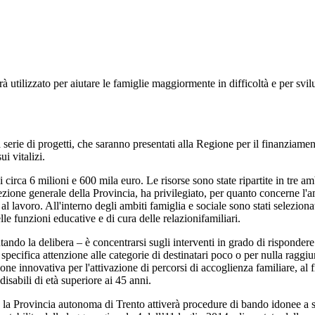
sarà utilizzato per aiutare le famiglie maggiormente in difficoltà e per svi
serie di progetti, che saranno presentati alla Regione per il finanziamen
i vitalizi.
circa 6 milioni e 600 mila euro. Le risorse sono state ripartite in tre 
rezione generale della Provincia, ha privilegiato, per quanto concerne l'a
lavoro. All'interno degli ambiti famiglia e sociale sono stati selezionati
lle funzioni educative e di cura delle relazionifamiliari.
o la delibera – è concentrarsi sugli interventi in grado di rispondere al
 specifica attenzione alle categorie di destinatari poco o per nulla raggiun
e innovativa per l'attivazione di percorsi di accoglienza familiare, al fin
isabili di età superiore ai 45 anni.
 la Provincia autonoma di Trento attiverà procedure di bando idonee a sele