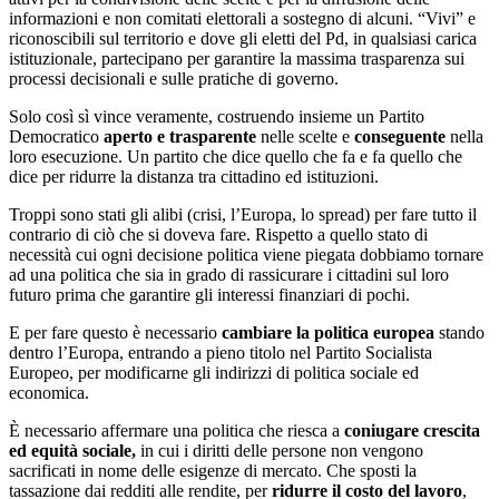
informazioni e non comitati elettorali a sostegno di alcuni. “Vivi” e
riconoscibili sul territorio e dove gli eletti del Pd, in qualsiasi carica
istituzionale, partecipano per garantire la massima trasparenza sui
processi decisionali e sulle pratiche di governo.
Solo così sì vince veramente, costruendo insieme un Partito
Democratico
aperto e trasparente
nelle scelte e
conseguente
nella
loro esecuzione. Un partito che dice quello che fa e fa quello che
dice per ridurre la distanza tra cittadino ed istituzioni.
Troppi sono stati gli alibi (crisi, l’Europa, lo spread) per fare tutto il
contrario di ciò che si doveva fare. Rispetto a quello stato di
necessità cui ogni decisione politica viene piegata dobbiamo tornare
ad una politica che sia in grado di rassicurare i cittadini sul loro
futuro prima che garantire gli interessi finanziari di pochi.
E per fare questo è necessario
cambiare la politica europea
stando
dentro l’Europa, entrando a pieno titolo nel Partito Socialista
Europeo, per modificarne gli indirizzi di politica sociale ed
economica.
È necessario affermare una politica che riesca a
coniugare crescita
ed equità sociale,
in cui i diritti delle persone non vengono
sacrificati in nome delle esigenze di mercato. Che sposti la
tassazione dai redditi alle rendite, per
ridurre il costo del lavoro
,