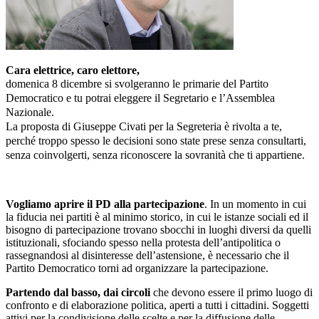
Cara elettrice, caro elettore,
domenica 8 dicembre si svolgeranno le primarie del Partito
Democratico e tu potrai eleggere il Segretario e l’Assemblea
Nazionale.
La proposta di Giuseppe Civati per la Segreteria è rivolta a te,
perché troppo spesso le decisioni sono state prese senza consultarti,
senza coinvolgerti, senza riconoscere la sovranità che ti appartiene.
Vogliamo aprire il PD alla partecipazione
. In un momento in cui
la fiducia nei partiti è al minimo storico, in cui le istanze sociali ed il
bisogno di partecipazione trovano sbocchi in luoghi diversi da quelli
istituzionali, sfociando spesso nella protesta dell’antipolitica o
rassegnandosi al disinteresse dell’astensione, è necessario che il
Partito Democratico torni ad organizzare la partecipazione.
Partendo dal basso, dai circoli
che devono essere il primo luogo di
confronto e di elaborazione politica, aperti a tutti i cittadini. Soggetti
attivi per la condivisione delle scelte e per la diffusione delle