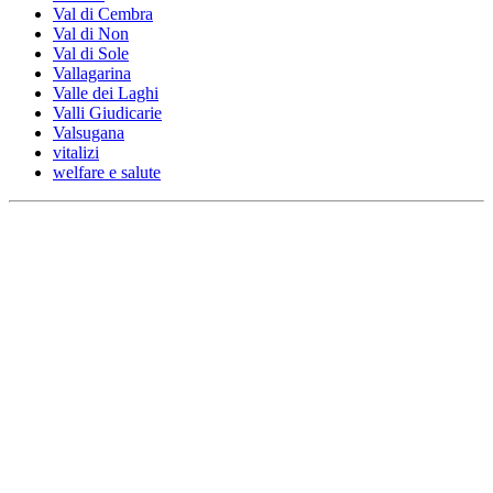
Val di Cembra
Val di Non
Val di Sole
Vallagarina
Valle dei Laghi
Valli Giudicarie
Valsugana
vitalizi
welfare e salute