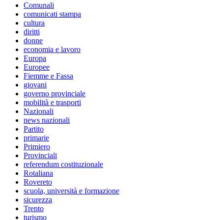
Comunali
comunicati stampa
cultura
diritti
donne
economia e lavoro
Europa
Europee
Fiemme e Fassa
giovani
governo provinciale
mobilità e trasporti
Nazionali
news nazionali
Partito
primarie
Primiero
Provinciali
referendum costituzionale
Rotaliana
Rovereto
scuola, università e formazione
sicurezza
Trento
turismo