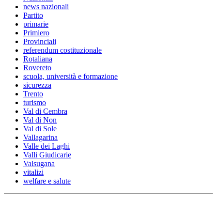
news nazionali
Partito
primarie
Primiero
Provinciali
referendum costituzionale
Rotaliana
Rovereto
scuola, università e formazione
sicurezza
Trento
turismo
Val di Cembra
Val di Non
Val di Sole
Vallagarina
Valle dei Laghi
Valli Giudicarie
Valsugana
vitalizi
welfare e salute